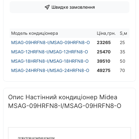
Швидке замовлення
Модель кондицiонера
Цiна,грн.
S,м
MSAG-09HRFN8-I/MSAG-09HRFN8-O
23265
25
MSAG-12HRFN8-I/MSAG-12HRFN8-O
25470
35
MSAG-18HRFN8-I/MSAG-18HRFN8-O
39510
50
MSAG-24HRFN8-I/MSAG-24HRFN8-O
49275
70
Опис Настінний кондиціонер Midea
MSAG-09HRFN8-I/MSAG-09HRFN8-O