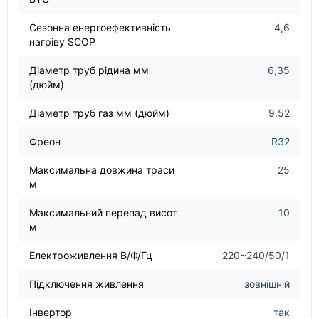
Сезонна енергоефективність
4,6
нагріву SCOP
Діаметр труб рідина мм
6,35
(дюйм)
Діаметр труб газ мм (дюйм)
9,52
Фреон
R32
Максимальна довжина траси
25
м
Максимальний перепад висот
10
м
Електроживлення В/Ф/Гц
220~240/50/1
Підключення живлення
зовнішній
Інвертор
так