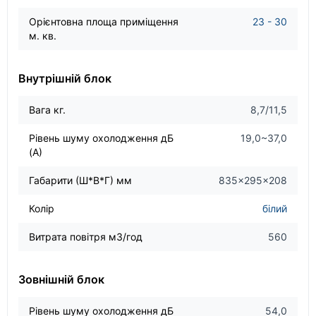
Орієнтовна площа приміщення
23 - 30
м. кв.
Внутрішній блок
Вага кг.
8,7/11,5
Рівень шуму охолодження дБ
19,0~37,0
(А)
Габарити (Ш*В*Г) мм
835×295×208
Колір
бiлий
Витрата повітря м3/год
560
Зовнішній блок
Рівень шуму охолодження дБ
54,0