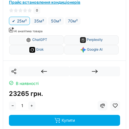
Прайс встановлення кондиціонерів
0
25м²
35м²
50м²
70м²
AI аналітика товара
ChatGPT
Perplexity
Grok
Google AI
В наявності
23265 грн.
Купити