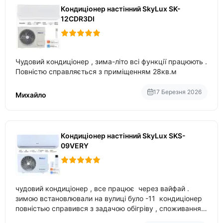
Кондиціонер настінний SkyLux SK-
12CDR3DI
Чудовий кондиціонер , зима-літо всі функції працюють .
Повністю справляється з приміщенням 28кв.м
17 Березня 2026
Михайло
Кондиціонер настінний SkyLux SKS-
09VERY
чудовий кондиціонер , все працює через вайфай .
зимою встановлювали на вулиці було -11 кондиціонер
повністью справився з задачою обігріву , споживання
приблизно 200-500 ват після нагрівання та підтримки