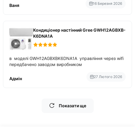
температури
16 Березня 2026
Ваня
Кондиціонер настінний Gree GWH12AGBXB-
K6DNA1A
в моделі GWH12AGBXBK6DNA1A управління через wifi
передбачено заводом виробником
27 Лютого 2026
Адмін
Показати ще