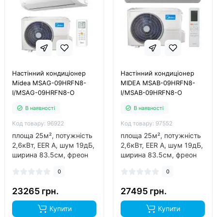
Настінний кондиціонер
Настінний кондиціонер
Midea MSAG-09HRFN8-
MIDEA MSAB-09HRFN8-
I/MSAG-09HRFN8-O
I/MSAB-09HRFN8-O
В наявності
В наявності
Код товару: 96922
Код товару: 97552
площа 25м², потужність
площа 25м², потужність
2,6кВт, EER А, шум 19дБ,
2,6кВт, EER А, шум 19дБ,
ширина 83.5см, фреон
ширина 83.5см, фреон
R32, інвертор так, обігрів
R32, інвертор так, обігрів
0
0
до -25°C..
до -25°C..
23265 грн.
27495 грн.
Купити
Купити