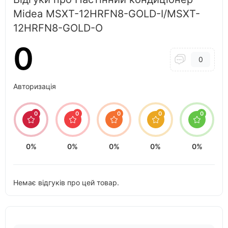
Midea MSXT-12HRFN8-GOLD-I/MSXT-
12HRFN8-GOLD-O
0
0
Авторизація
0
0
0
0
0
0%
0%
0%
0%
0%
Немає відгуків про цей товар.