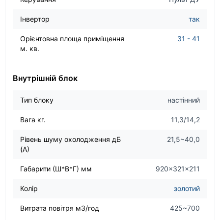
Інвертор
так
Орієнтовна площа приміщення
31 - 41
м. кв.
Внутрішній блок
Тип блоку
настінний
Вага кг.
11,3/14,2
Рівень шуму охолодження дБ
21,5~40,0
(А)
Габарити (Ш*В*Г) мм
920×321×211
Колір
золотий
Витрата повітря м3/год
425~700