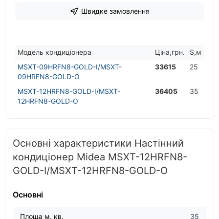
Швидке замовлення
Модель кондицiонера
Цiна,грн.
S,м
MSXT-09HRFN8-GOLD-I/MSXT-
33615
25
09HRFN8-GOLD-O
MSXT-12HRFN8-GOLD-I/MSXT-
36405
35
12HRFN8-GOLD-O
Основні характеристики Настінний
кондиціонер Midea MSXT-12HRFN8-
GOLD-I/MSXT-12HRFN8-GOLD-O
Основні
Площа м. кв.
35