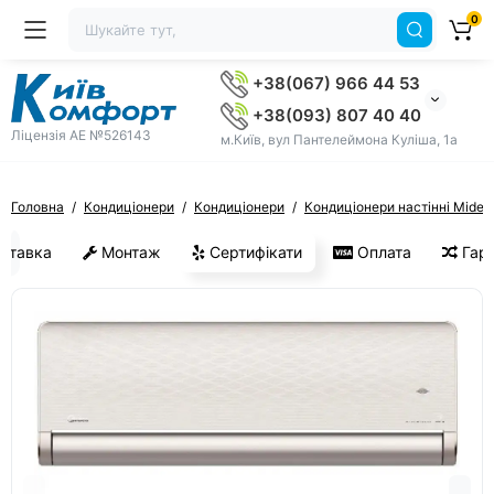
0
+38(067) 966 44 53
+38(093) 807 40 40
Ліцензія AE №526143
м.Київ, вул Пантелеймона Куліша, 1а
Головна
Кондиціонери
Кондиціонери
Кондиціонери настінні Midea
ставка
Монтаж
Сертифікати
Оплата
Гара