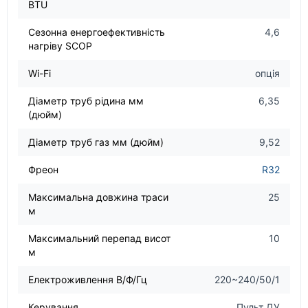
BTU
Сезонна енергоефективність
4,6
нагріву SCOP
Wi-Fi
опція
Діаметр труб рідина мм
6,35
(дюйм)
Діаметр труб газ мм (дюйм)
9,52
Фреон
R32
Максимальна довжина траси
25
м
Максимальний перепад висот
10
м
Електроживлення В/Ф/Гц
220~240/50/1
Керування
Пульт ДУ