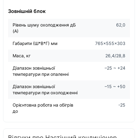
Зовнішній блок
Рівень шуму охолодження дБ
62,0
(А)
Габарити (Ш*В*Г) мм
765×555×303
Маса, кг
26,4/28,8
Діапазон зовнішньої
–25 ~ +24
температури при опаленні
Діапазон зовнішньої
–15 ~ +50
температури при охолодженні
Орієнтовна робота на обігрів
-25
до
Відгуки про Настінний кондиціонер