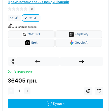
Прайс встановлення кондиціонерів
0
25м²
35м²
AI аналітика товара
ChatGPT
Perplexity
Grok
Google AI
В наявності
36405 грн.
Купити