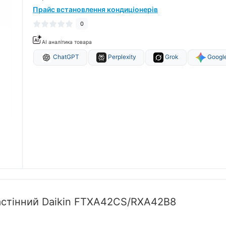
Прайс встановлення кондиціонерів
0
AI аналітика товара
ChatGPT
Perplexity
Grok
Google
астінний Daikin FTXA42CS/RXA42B8