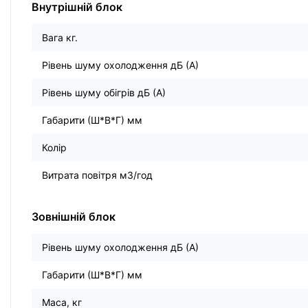
Внутрішній блок
Вага кг.
Рівень шуму охолодження дБ (А)
Рівень шуму обігрів дБ (А)
Габарити (Ш*В*Г) мм
Колір
Витрата повітря м3/год
Зовнішній блок
Рівень шуму охолодження дБ (А)
Габарити (Ш*В*Г) мм
Маса, кг