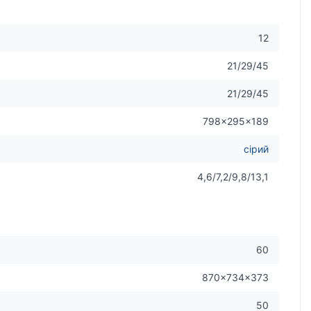
12
21/29/45
21/29/45
798×295×189
сірий
4,6/7,2/9,8/13,1
60
870×734×373
50