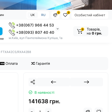
0
0
зин
UK
RU
Особистий кабінет
+38(067) 966 44 53
Товарів,
0
+38(093) 807 40 40
на
0 грн.
м.Київ, вул Пантелеймона Куліша, 1а
ree
in FTXA42CS/RXA42B8
Оплата
Гарантія
В наявності
141638 грн.