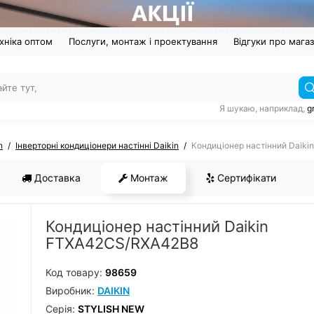
хніка оптом
Послуги, монтаж і проектування
Відгуки про мага
Я шукаю, наприклад,
g
n
Інверторні кондиціонери настінні Daikin
Кондиціонер настінний Daik
Доставка
Монтаж
Сертифікати
Кондиціонер настінний Daikin
FTXA42CS/RXA42B8
Код товару:
98659
Виробник:
DAIKIN
Серiя:
STYLISH NEW