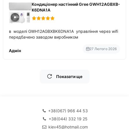
Кондиціонер настінний Gree GWH12AGBXB-
K6DNA1A
в моделі GWH12AGBXBK6DNA1A управління через wifi
передбачено заводом виробником
27 Лютого 2026
Адмін
Показати ще
+38(067) 966 44 53
+38(044) 332 19 25
kiev45@hotmail.com