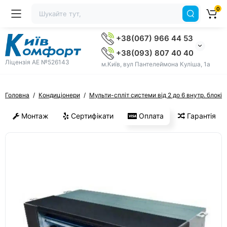
0
+38(067) 966 44 53
+38(093) 807 40 40
Ліцензія AE №526143
м.Київ, вул Пантелеймона Куліша, 1а
Головна
Кондиціонери
Мульти-спліт системи від 2 до 6 внутр. блоків
Монтаж
Сертифікати
Оплата
Гарантія