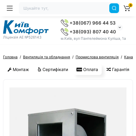
0
+38(067) 966 44 53
+38(093) 807 40 40
Ліцензія AE №526143
м.Київ, вул Пантелеймона Куліша, 1а
Головна
Вентиляція та обладнання
Промислова вентиляція
Канал
Монтаж
Сертифікати
Оплата
Гарантія