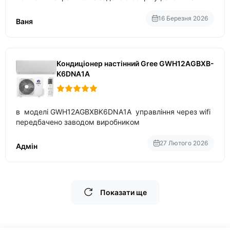
приблизно 200-500 ват після нагрівання та підтримки
температури
16 Березня 2026
Ваня
Кондиціонер настінний Gree GWH12AGBXB-
K6DNA1A
в моделі GWH12AGBXBK6DNA1A управління через wifi
передбачено заводом виробником
27 Лютого 2026
Адмін
Показати ще