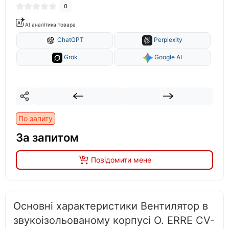
0
AI аналітика товара
ChatGPT
Perplexity
Grok
Google AI
По запиту
За запитом
Повідомити мене
Основні характеристики Вентилятор в
звукоізольованому корпусі O. ERRE CV-