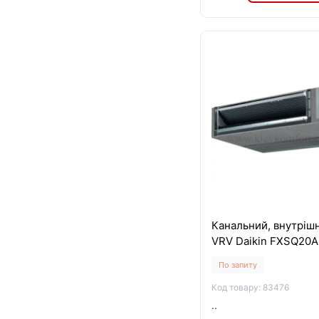
Канальний, внутрішн
VRV Daikin FXSQ20A
По запиту
Код товару: 83476
..