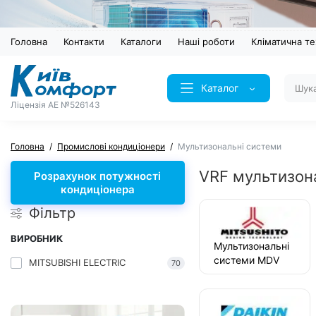
Головна
Контакти
Каталоги
Наші роботи
Кліматична те
Каталог
Ліцензія AE №526143
Головна
Промислові кондиціонери
Мультизональні системи
VRF мультизон
Розрахунок потужності
кондиціонера
Фільтр
ВИРОБНИК
Мультизональні
системи MDV
MITSUBISHI ELECTRIC
70
Mitsushito