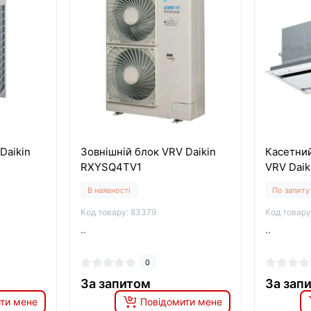
Daikin
Зовнішній блок VRV Daikin
Касетний
RXYSQ4TV1
VRV Dai
В наявності
По запиту
Код товару: 83379
Код товару
..
..
0
За запитом
За зап
ти мене
Повідомити мене