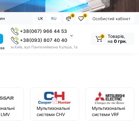
0
0
зин
UK
RU
Особистий кабінет
+38(067) 966 44 53
Товарів,
0
+38(093) 807 40 40
на
0 грн.
м.Київ, вул Пантелеймона Куліша, 1а
ree
ональні
Мультизональні
Мультизональні
 LMV
системи CHV
системи VRF
Cooper & Hunter
Mitsubishi
Electric