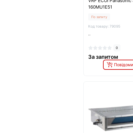
VRF ECOi Panasonic 
160MU1E51
По запиту
Код товару: 79095
..
0
За запитом
Повідоми