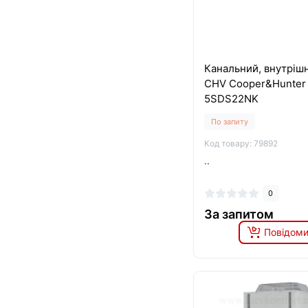
Канальний, внутрішн
CHV Cooper&Hunter
5SDS22NK
По запиту
Код товару: 79892
..
0
За запитом
Повідоми