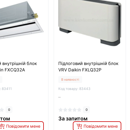
 внутрішній блок
Підлоговий внутрішній блок
kin FXCQ32A
VRV Daikin FXLQ32P
В наявності
: 83411
Код товару: 83443
..
0
0
итом
За запитом
Повідомити мене
Повідомити мене