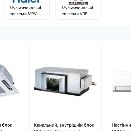
Мультизональні
Мультизональні
системи MRV
системи VRF
Haier
Mitsubishi Heavy
й блок
Канальний, внутрішній блок
Настінни