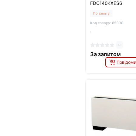
FDC140KXES6
По запиту
Код товару: 85330
..
0
За запитом
Повідоми