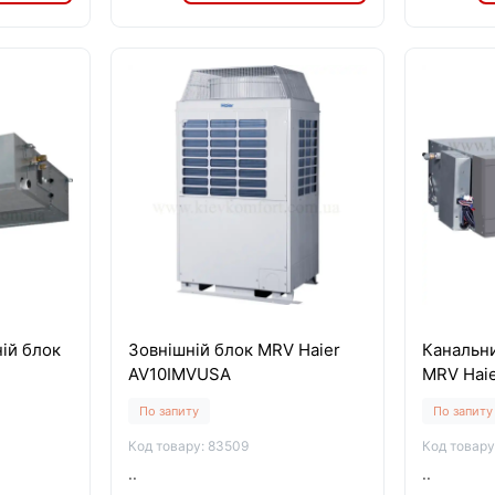
ій блок
Зовнішній блок MRV Haier
Канальни
AV10IMVUSA
MRV Hai
По запиту
По запиту
Код товару: 83509
Код товару
..
..