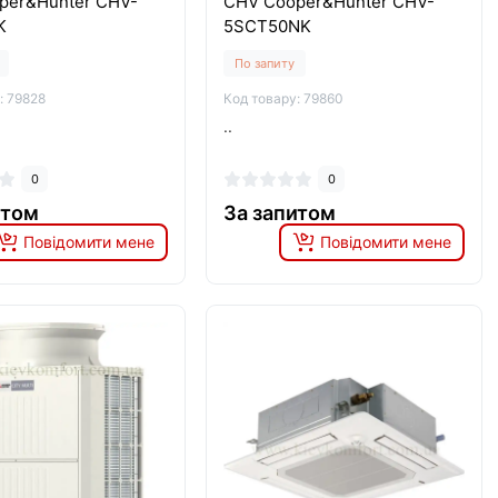
per&Hunter CHV-
CHV Cooper&Hunter CHV-
K
5SCT50NK
По запиту
: 79828
Код товару: 79860
..
0
0
итом
За запитом
Повідомити мене
Повідомити мене