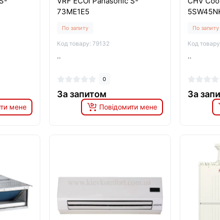
S-
VRF ECOi Panasonic S-
CHV Coo
73ME1E5
5SW45N
По запиту
По запиту
Код товару: 79132
Код товару
..
..
0
За запитом
За зап
ти мене
Повідомити мене