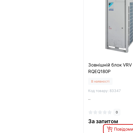
Зовнішній блок VRV 
RQEQ180P
В наявності
Код товару: 83347
..
0
За запитом
Повідоми