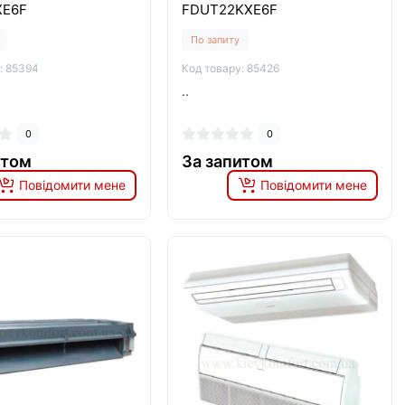
XE6F
FDUT22KXE6F
По запиту
: 85394
Код товару: 85426
..
0
0
итом
За запитом
Повідомити мене
Повідомити мене