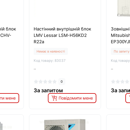
ій блок
Настінний внутрішній блок
Зовнішні
 CHV-
LMV Lessar LSM-H56KD2
Mitsubish
R22a
EP300YJ
Немає в наявності
По запиту
Код товару: 83037
Код товару
..
..
0
За запитом
За зап
ти мене
Повідомити мене