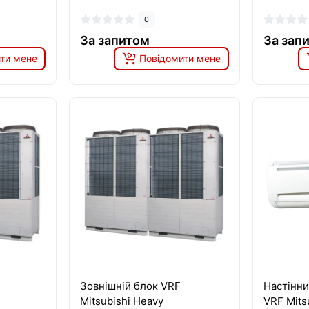
0
За запитом
За зап
ти мене
Повідомити мене
Зовнішній блок VRF
Настінни
Mitsubishi Heavy
VRF Mits