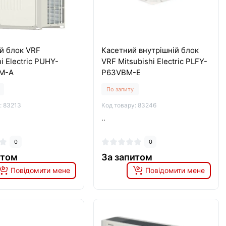
й блок VRF
Касетний внутрішній блок
i Electric PUHY-
VRF Mitsubishi Electric PLFY-
M-A
P63VBM-E
По запиту
: 83213
Код товару: 83246
..
0
0
итом
За запитом
Повідомити мене
Повідомити мене