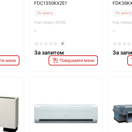
FDC1350KXZE1
FDK36K
По запиту
По запиту
Код товару: 85362
Код товару
..
..
0
За запитом
За зап
ти мене
Повідомити мене