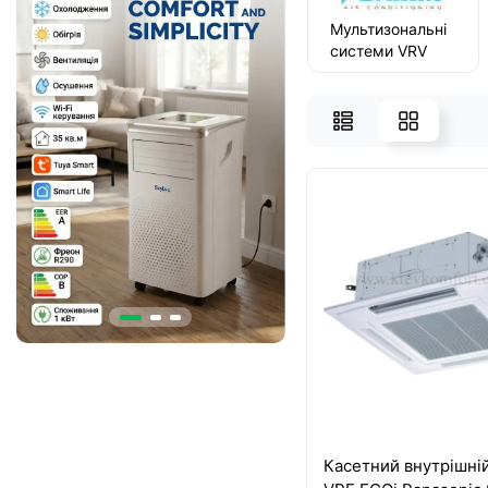
Мультизональні
системи VRV
Daikin
Касетний внутрішні