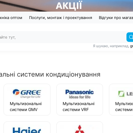
хніка оптом
Послуги, монтаж і проектування
Відгуки про мага
Я шукаю, наприклад,
g
альні системи кондиціонування
Мультизональні
Мультизональні
Мультиз
системи GMV
системи VRF
системи
Gree
Panasonic
Lessar