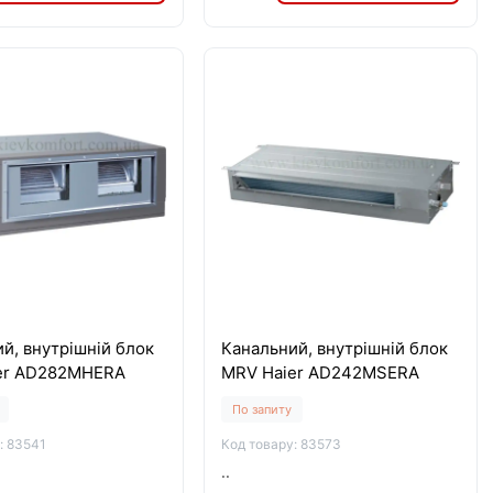
й, внутрішній блок
Канальний, внутрішній блок
er AD282MHERA
MRV Haier AD242MSERA
По запиту
: 83541
Код товару: 83573
..