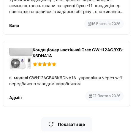
зимою встановлювали на вулиці було -11 кондиціонер
повністью справився з задачою обігріву , споживання
приблизно 200-500 ват після нагрівання та підтримки
температури
16 Березня 2026
Ваня
Кондиціонер настінний Gree GWH12AGBXB-
K6DNA1A
в моделі GWH12AGBXBK6DNA1A управління через wifi
передбачено заводом виробником
27 Лютого 2026
Адмін
Показати ще