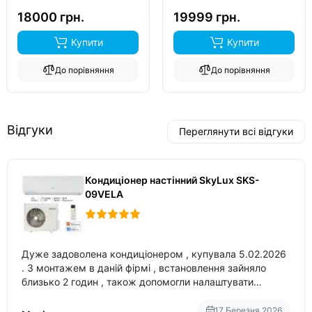
обігрів до
-15°C
..
обігрів до
-20°C
..
18000 грн.
19999 грн.
Купити
Купити
До порівняння
До порівняння
Відгуки
Переглянути всі відгуки
Кондиціонер настінний SkyLux SKS-
09VELA
Дуже задоволена кондиціонером , купувала 5.02.2026
. З монтажем в даній фірмі , встановлення зайняло
близько 2 годин , також допомогли налаштувати
вбудований в нього вайфай .
17 Березня 2026