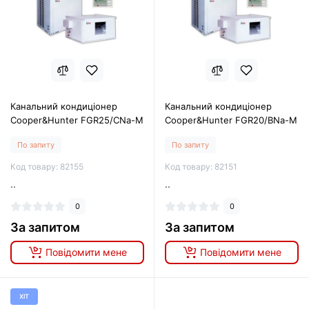
Канальний кондиціонер
Канальний кондиціонер
Cooper&Hunter FGR25/CNa-M
Cooper&Hunter FGR20/BNa-M
По запиту
По запиту
Код товару: 82155
Код товару: 82151
..
..
0
0
За запитом
За запитом
Повідомити мене
Повідомити мене
ХІТ