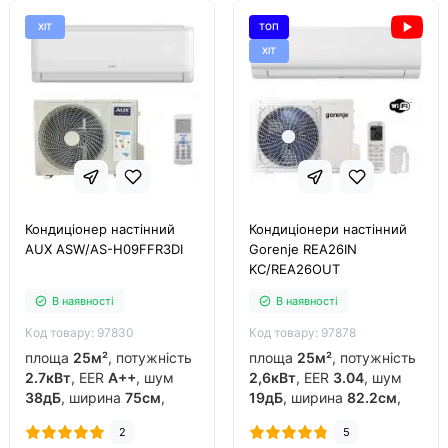
ХІТ
ТОП
ХІТ
Кондиціонер настінний
Кондиціонери настінний
AUX ASW/AS-H09FFR3DI
Gorenje REA26IN
KC/REA26OUT
В наявності
В наявності
Код товару: 97830
Код товару: 97878
площа
25м²
, потужність
площа
25м²
, потужність
2.7кВт
, EER
A++
, шум
2,6кВт
, EER
3.04
, шум
38дБ
, ширина
75см
,
19дБ
, ширина
82.2см
,
фреон
R32
, виробник
фреон
R32
, виробник
2
5
китай
, інвертор
так
,
китай
, інвертор
так
,