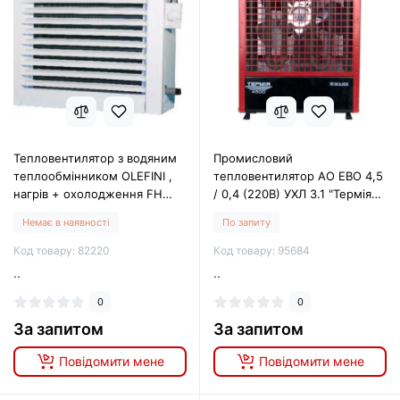
Тепловентилятор з водяним
Промисловий
теплообмінником OLEFINI ,
тепловентилятор АО ЕВО 4,5
нагрів + охолодження FH
/ 0,4 (220В) УХЛ 3.1 "Термія
454 C
4500"
Немає в наявності
По запиту
Код товару: 82220
Код товару: 95684
..
..
0
0
За запитом
За запитом
Повідомити мене
Повідомити мене