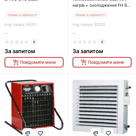
нагрів + охолодження FH 631
C
Немає в наявності
Немає в наявності
Код товару: 64311
Код товару: 82225
..
..
0
0
За запитом
За запитом
Повідомити мене
Повідомити мене