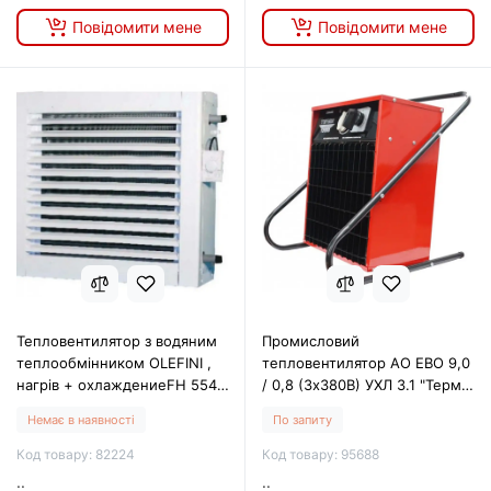
Повідомити мене
Повідомити мене
Тепловентилятор з водяним
Промисловий
теплообмінником OLEFINI ,
тепловентилятор АО ЕВО 9,0
нагрів + охлаждениеFH 554
/ 0,8 (3х380В) УХЛ 3.1 "Термія
C
9000" Р (Е)
Немає в наявності
По запиту
Код товару: 82224
Код товару: 95688
..
..