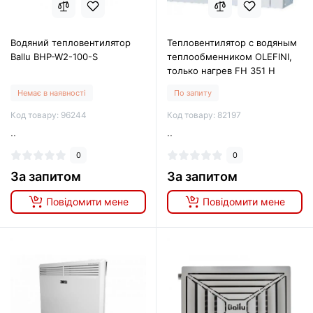
Водяний тепловентилятор
Тепловентилятор с водяным
Ballu BHP-W2-100-S
теплообменником OLEFINI,
только нагрев FH 351 H
Немає в наявності
По запиту
Код товару: 96244
Код товару: 82197
..
..
0
0
За запитом
За запитом
Повідомити мене
Повідомити мене