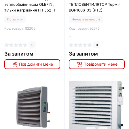
теплообмінником OLEFINI,
ТЕПЛОВЕНТИЛЯТОР Термія
тільки нагрівання FH 552 H
BGP1606-03 (РТС)
По запиту
Немає в наявності
Код товару: 82206
Код товару: 92575
..
..
0
0
За запитом
За запитом
Повідомити мене
Повідомити мене