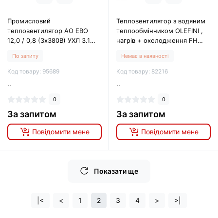
Промисловий
Тепловентилятор з водяним
тепловентилятор АО ЕВО
теплообмінником OLEFINI ,
12,0 / 0,8 (3х380В) УХЛ 3.1
нагрів + охолодження FH
"Термія 12000"
354 C
По запиту
Немає в наявності
Код товару: 95689
Код товару: 82216
..
..
0
0
За запитом
За запитом
Повідомити мене
Повідомити мене
Показати ще
|<
<
1
2
3
4
>
>|