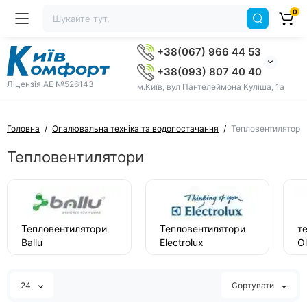
0
+38(067) 966 44 53
+38(093) 807 40 40
Ліцензія AE №526143
м.Київ, вул Пантелеймона Куліша, 1а
Головна
Опалювальна техніка та водопостачання
Тепловентилятори
Тепловентилятори
Тепловентилятори
Тепловентилятори
т
Ballu
Electrolux
Ol
24
Сортувати