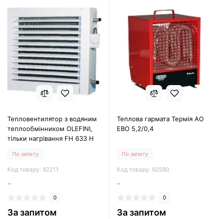
Тепловентилятор з водяним
Теплова гармата Термія АО
теплообмінником OLEFINI,
ЕВО 5,2/0,4
тільки нагрівання FH 633 H
По запиту
По запиту
Код товару: 82211
Код товару: 92580
..
..
0
0
За запитом
За запитом