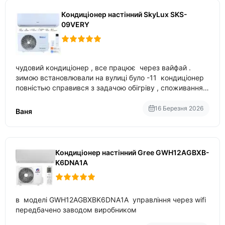
Кондиціонер настінний SkyLux SKS-
09VERY
чудовий кондиціонер , все працює через вайфай .
зимою встановлювали на вулиці було -11 кондиціонер
повністью справився з задачою обігріву , споживання
приблизно 200-500 ват після нагрівання та підтримки
температури
16 Березня 2026
Ваня
Кондиціонер настінний Gree GWH12AGBXB-
K6DNA1A
в моделі GWH12AGBXBK6DNA1A управління через wifi
передбачено заводом виробником