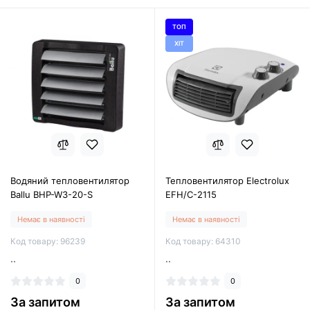
ТОП
ХІТ
Водяний тепловентилятор
Тепловентилятор Electrolux
Ballu BHP-W3-20-S
EFH/C-2115
Немає в наявності
Немає в наявності
Код товару: 96239
Код товару: 64310
..
..
0
0
За запитом
За запитом