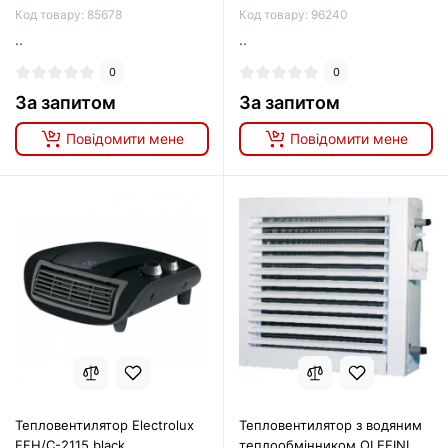
Код товару: 85678
Код товару: 96240
..
..
0
0
За запитом
За запитом
Повідомити мене
Повідомити мене
Тепловентилятор Electrolux
Тепловентилятор з водяним
EFH/C-2115 black
теплообмінником OLEFINI ,