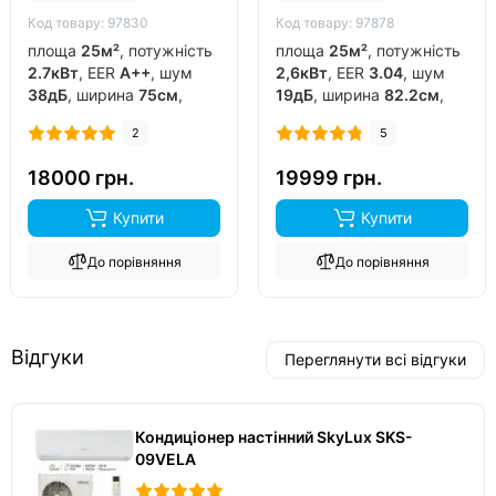
Код товару: 97830
Код товару: 97878
площа
25м²
, потужність
площа
25м²
, потужність
2.7кВт
, EER
A++
, шум
2,6кВт
, EER
3.04
, шум
38дБ
, ширина
75см
,
19дБ
, ширина
82.2см
,
фреон
R32
, виробник
фреон
R32
, виробник
2
5
китай
, інвертор
так
,
китай
, інвертор
так
,
обігрів до
-15°C
..
обігрів до
-20°C
..
18000 грн.
19999 грн.
Купити
Купити
До порівняння
До порівняння
Відгуки
Переглянути всі відгуки
Кондиціонер настінний SkyLux SKS-
09VELA