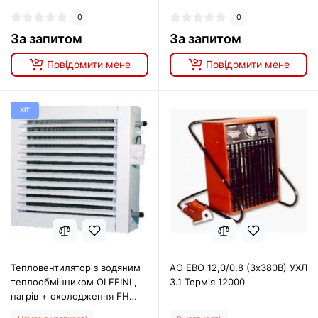
0
0
За запитом
За запитом
Повідомити мене
Повідомити мене
ХІТ
Тепловентилятор з водяним
АО ЕВО 12,0/0,8 (3х380В) УХЛ
теплообмінником OLEFINI ,
3.1 Термія 12000
нагрів + охолодження FH
353 C