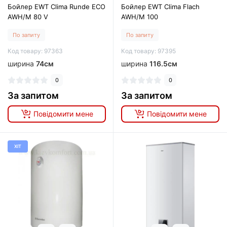
Бойлер EWT Clima Runde ECO
Бойлер EWT Clima Flach
AWH/M 80 V
AWH/M 100
По запиту
По запиту
Код товару: 97363
Код товару: 97395
ширина
74см
ширина
116.5см
0
0
За запитом
За запитом
Повідомити мене
Повідомити мене
ХІТ