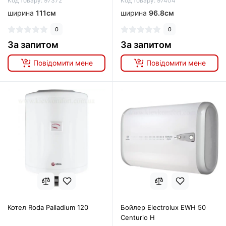
Код товару: 97372
Код товару: 97404
ширина
111см
ширина
96.8см
0
0
За запитом
За запитом
Повідомити мене
Повідомити мене
Котел Roda Palladium 120
Бойлер Electrolux EWH 50
Centurio H