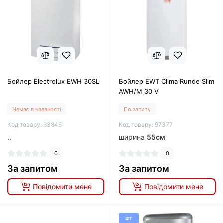
Бойлер Electrolux EWH 30SL
Бойлер EWT Clima Runde Slim
AWH/M 30 V
Немає в наявності
По запиту
Код товару: 63845
Код товару: 97377
..
ширина
55см
0
0
За запитом
За запитом
Повідомити мене
Повідомити мене
ХІТ