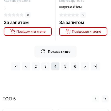
Код товару: 92646
Код товару: 97391
..
ширина
81см
0
0
За запитом
За запитом
Повідомити мене
Повідомити мене
Показати ще
|<
<
2
3
4
5
6
>
>|
ТОП 5