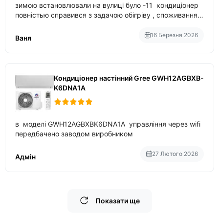
зимою встановлювали на вулиці було -11 кондиціонер
повністью справився з задачою обігріву , споживання
приблизно 200-500 ват після нагрівання та підтримки
температури
16 Березня 2026
Ваня
Кондиціонер настінний Gree GWH12AGBXB-
K6DNA1A
в моделі GWH12AGBXBK6DNA1A управління через wifi
передбачено заводом виробником
27 Лютого 2026
Адмін
Показати ще