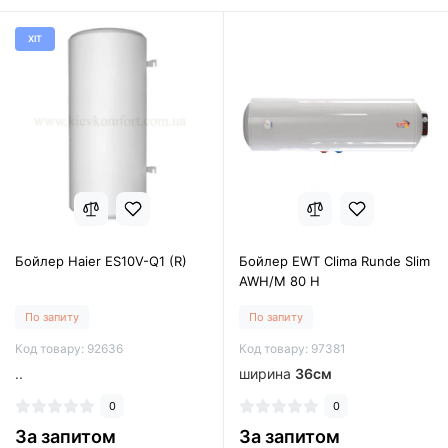
ХІТ
Бойлер Haier ES10V-Q1 (R)
Бойлер EWT Clima Runde Slim
AWH/M 80 H
По запиту
По запиту
Код товару: 92636
Код товару: 97381
..
ширина
36см
0
0
За запитом
За запитом