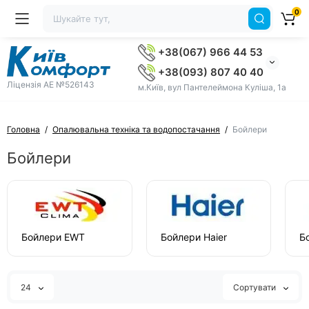
0
+38(067) 966 44 53
+38(093) 807 40 40
Ліцензія AE №526143
м.Київ, вул Пантелеймона Куліша, 1а
Головна
Опалювальна техніка та водопостачання
Бойлери
Бойлери
Бойлери EWT
Бойлери Haier
Б
24
Сортувати