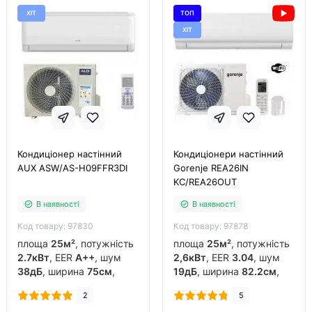
ХІТ
ТОП
ХІТ
Кондиціонер настінний
Кондиціонери настінний
AUX ASW/AS-H09FFR3DI
Gorenje REA26IN
KC/REA26OUT
В наявності
В наявності
Код товару: 97830
Код товару: 97878
площа
25м²
, потужність
площа
25м²
, потужність
2.7кВт
, EER
A++
, шум
2,6кВт
, EER
3.04
, шум
38дБ
, ширина
75см
,
19дБ
, ширина
82.2см
,
фреон
R32
, виробник
фреон
R32
, виробник
2
5
китай
, інвертор
так
,
китай
, інвертор
так
,