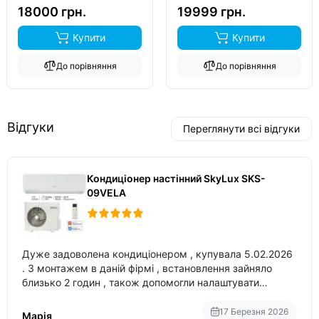
обігрів до
-15°C
..
обігрів до
-20°C
..
18000 грн.
19999 грн.
Купити
Купити
До порівняння
До порівняння
Відгуки
Переглянути всі відгуки
Кондиціонер настінний SkyLux SKS-
09VELA
Дуже задоволена кондиціонером , купувала 5.02.2026
. З монтажем в даній фірмі , встановлення зайняло
близько 2 годин , також допомогли налаштувати
вбудований в нього вайфай .
17 Березня 2026
Марія