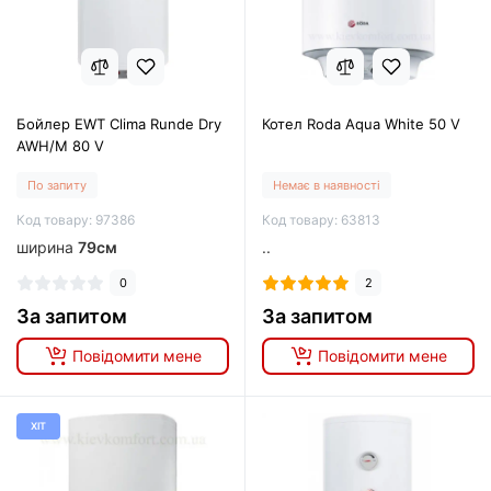
Бойлер EWT Clima Runde Dry
Котел Roda Aqua White 50 V
AWH/M 80 V
По запиту
Немає в наявності
Код товару: 97386
Код товару: 63813
ширина
79см
..
0
2
За запитом
За запитом
Повідомити мене
Повідомити мене
ХІТ