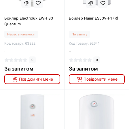
Бойлер Electrolux EWH 80
Бойлер Haier ES50V-F1 (R)
Quantum
Немає в наявності
По запиту
Код товару: 63822
Код товару: 92641
..
..
0
0
За запитом
За запитом
Повідомити мене
Повідомити мене