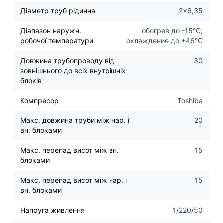
Діаметр труб рідинна
2x6,35
Діапазон наружн.
обогрев до -15°С;
робочої температури
охлаждение до +46°С
Довжина трубопроводу від
30
зовнішнього до всіх внутрішніх
блоків
Компресор
Toshiba
Макс. довжина труби між нар. і
20
вн. блоками
Макс. перепад висот між вн.
15
блоками
Макс. перепад висот між нар. і
15
вн. блоками
Напруга живлення
1/220/50