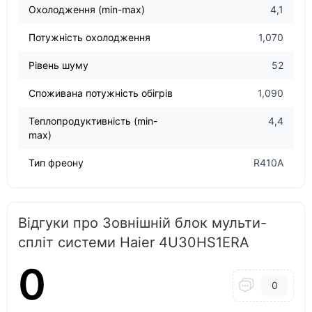
Охолодження (min-max)
4,1
Потужність охолодження
1,070
Рівень шуму
52
Споживана потужність обігрів
1,090
Теплопродуктивність (min-
4,4
max)
Тип фреону
R410A
Відгуки про Зовнішній блок мульти-
спліт системи Haier 4U30HS1ERA
0
0