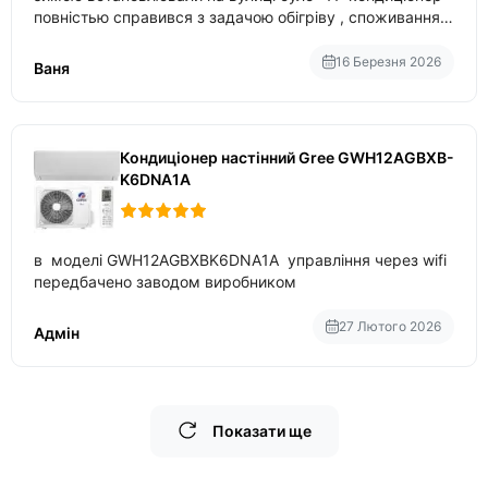
повністью справився з задачою обігріву , споживання
приблизно 200-500 ват після нагрівання та підтримки
температури
16 Березня 2026
Ваня
Кондиціонер настінний Gree GWH12AGBXB-
K6DNA1A
в моделі GWH12AGBXBK6DNA1A управління через wifi
передбачено заводом виробником
27 Лютого 2026
Адмін
Показати ще