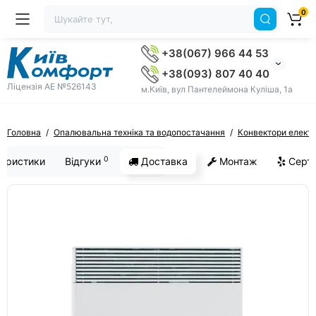
0
+38(067) 966 44 53
+38(093) 807 40 40
Ліцензія AE №526143
м.Київ, вул Пантелеймона Куліша, 1а
Головна
Опалювальна техніка та водопостачання
Конвектори електр
0
еристики
Відгуки
Доставка
Монтаж
Серти