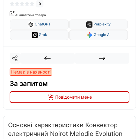
0
AI аналітика товара
ChatGPT
Perplexity
Grok
Google AI
Немає в наявності
За запитом
Повідомити мене
Основні характеристики Конвектор
електричний Noirot Melodie Evolution