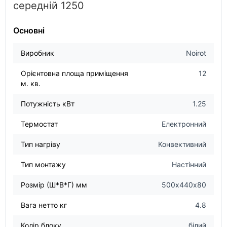
середній 1250
Основні
Виробник
Noirot
Орієнтовна площа приміщення
12
м. кв.
Потужність кВт
1.25
Термостат
Електронний
Тип нагріву
Конвективний
Тип монтажу
Настінний
Розмір (Ш*В*Г) мм
500х440х80
Вага нетто кг
4.8
Колір блоку
білий