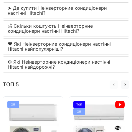
➤ Де купити Неінверторние кондиціонери
настінні Hitachi?
💰 Скільки коштують Неінверторние
кондиціонери настінні Hitachi?
❤️ Які Неінверторние кондиціонери настінні
Hitachi найпопулярніші?
⚙ Які Неінверторние кондиціонери настінні
Hitachi найдорожчі?
ТОП 5
ХІТ
ТОП
ХІТ