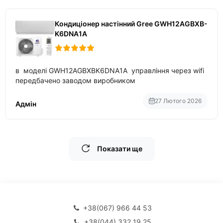
Кондиціонер настінний Gree GWH12AGBXB-
K6DNA1A
в моделі GWH12AGBXBK6DNA1A управління через wifi
передбачено заводом виробником
27 Лютого 2026
Адмін
Показати ще
+38(067) 966 44 53
+38(044) 332 19 25