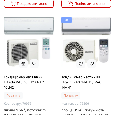
Повідомити мене
Повідомити мене
ХІТ
Кондиціонер настінний
Кондиціонер настінний
Hitachi RAS-10LH2 / RAC-
Hitachi RAS-14AH1 / RAC-
10LH2
14AH1
По запиту
По запиту
Код товару: 79955
Код товару: 76296
площа
25м²
, потужність
площа
35м²
, потужність