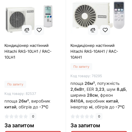
Кондиціонер настінний
Кондиціонер настінний
Hitachi RAS-10LH1 / RAC-
Hitachi RAS-10AH1 / RAC-
10LH1
10AH1
По запиту
Код товару: 76295
площа
26м²
, потужність
По запиту
2,6кВт
, EER
3,23
, шум
8.дБ
,
Код товару: 82537
ширина
28см
, фреон
площа
26м²
, виробник
R410A
, виробник
китай
,
китай
, обігрів до
-7°C
інвертор
ні
, обігрів до
-7°C
0
0
За запитом
За запитом