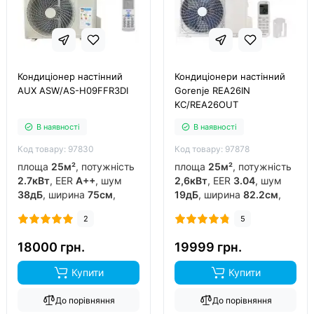
Кондиціонер настінний
Кондиціонери настінний
AUX ASW/AS-H09FFR3DI
Gorenje REA26IN
KC/REA26OUT
В наявності
В наявності
Код товару: 97830
Код товару: 97878
площа
25м²
, потужність
площа
25м²
, потужність
2.7кВт
, EER
A++
, шум
2,6кВт
, EER
3.04
, шум
38дБ
, ширина
75см
,
19дБ
, ширина
82.2см
,
фреон
R32
, виробник
фреон
R32
, виробник
2
5
китай
, інвертор
так
,
китай
, інвертор
так
,
обігрів до
-15°C
..
обігрів до
-20°C
..
18000 грн.
19999 грн.
Купити
Купити
До порівняння
До порівняння