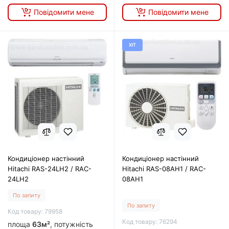
Повідомити мене
Повідомити мене
ХІТ
Кондиціонер настінний
Кондиціонер настінний
Hitachi RAS-24LH2 / RAC-
Hitachi RAS-08AH1 / RAC-
24LH2
08AH1
По запиту
По запиту
Код товару: 79958
Код товару: 76294
площа
63м²
, потужність