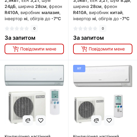
2,9кВт
, EER
3,21
, шум
3,5кВт
, EER
3,21
, шум
8.дБ
,
24дБ
, ширина
28см
, фреон
ширина
28см
, фреон
R410A
, виробник
малазия
,
R410A
, виробник
китай
,
інвертор
ні
, обігрів до
-7°C
інвертор
ні
, обігрів до
-7°C
0
0
За запитом
За запитом
Повідомити мене
Повідомити мене
ХІТ
Кондиціонер настінний
Кондиціонер настінний