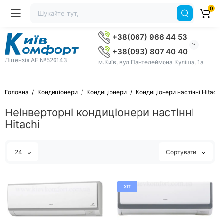
0
+38(067) 966 44 53
+38(093) 807 40 40
Ліцензія AE №526143
м.Київ, вул Пантелеймона Куліша, 1а
Головна
Кондиціонери
Кондиціонери
Кондиціонери настінні Hitach
Неінверторні кондиціонери настінні
Hitachi
24
Сортувати
ХІТ