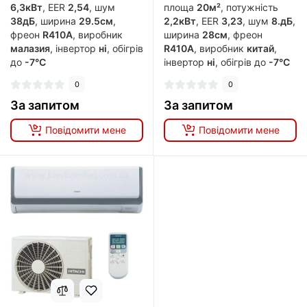
6,3кВт
, EER
2,54
, шум
площа
20м²
, потужність
38дБ
, ширина
29.5см
,
2,2кВт
, EER
3,23
, шум
8.дБ
,
фреон
R410A
, виробник
ширина
28см
, фреон
малазия
, інвертор
ні
, обігрів
R410A
, виробник
китай
,
до
-7°C
інвертор
ні
, обігрів до
-7°C
0
0
За запитом
За запитом
Повідомити мене
Повідомити мене