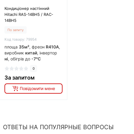
Кондиціонер настінний
Hitachi RAS-14BH5 / RAC-
14BH5
По запиту
Код товару: 79954
площа
35м²
, фреон
R410A
,
виробник
китай
, інвертор
ні
, обігрів до
-7°C
0
За запитом
Повідомити мене
ОТВЕТЫ НА ПОПУЛЯРНЫЕ ВОПРОСЫ