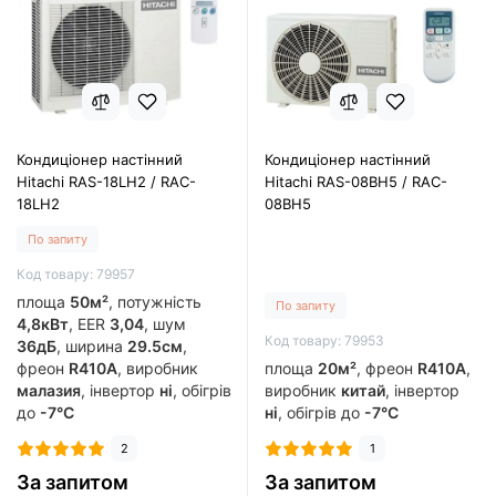
Кондиціонер настінний
Кондиціонер настінний
Hitachi RAS-18LH2 / RAC-
Hitachi RAS-08BH5 / RAC-
18LH2
08BH5
По запиту
Код товару: 79957
площа
50м²
, потужність
По запиту
4,8кВт
, EER
3,04
, шум
Код товару: 79953
36дБ
, ширина
29.5см
,
фреон
R410A
, виробник
площа
20м²
, фреон
R410A
,
малазия
, інвертор
ні
, обігрів
виробник
китай
, інвертор
до
-7°C
ні
, обігрів до
-7°C
2
1
За запитом
За запитом