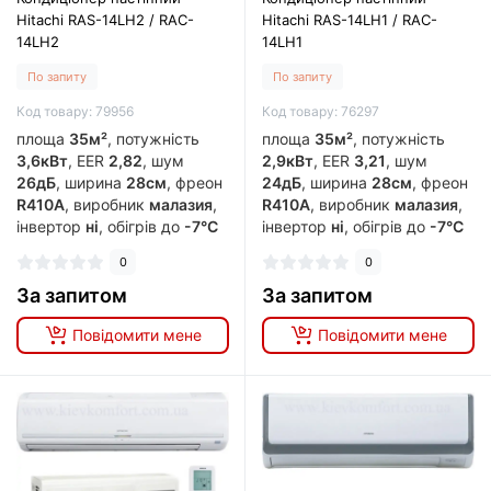
Hitachi RAS-14LH2 / RAC-
Hitachi RAS-14LH1 / RAC-
14LH2
14LH1
По запиту
По запиту
Код товару: 79956
Код товару: 76297
площа
35м²
, потужність
площа
35м²
, потужність
3,6кВт
, EER
2,82
, шум
2,9кВт
, EER
3,21
, шум
26дБ
, ширина
28см
, фреон
24дБ
, ширина
28см
, фреон
R410A
, виробник
малазия
,
R410A
, виробник
малазия
,
інвертор
ні
, обігрів до
-7°C
інвертор
ні
, обігрів до
-7°C
0
0
За запитом
За запитом
Повідомити мене
Повідомити мене