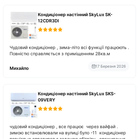
Кондиціонер настінний SkyLux SK-
12CDR3DI
Чудовий кондиціонер , зима-літо всі функції працюють .
Повністю справляється з приміщенням 28кв.м
17 Березня 2026
Михайло
Кондиціонер настінний SkyLux SKS-
09VERY
чудовий кондиціонер , все працює через вайфай .
зимою встановлювали на вулиці було -11 кондиціонер
повністью справився з задачою обігріву , споживання