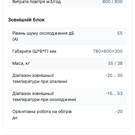
Витрата повітря м3/год
800 / 800
Зовнішній блок
Рівень шуму охолодження дБ
55
(А)
Габарити (Ш*В*Г) мм
780×600×300
Маса, кг
35 / 38
Діапазон зовнішньої
-20... 30
температури при опаленні
Діапазон зовнішньої
-15... 53
температури при охолодженні
Орієнтовна робота на обігрів
-20
до