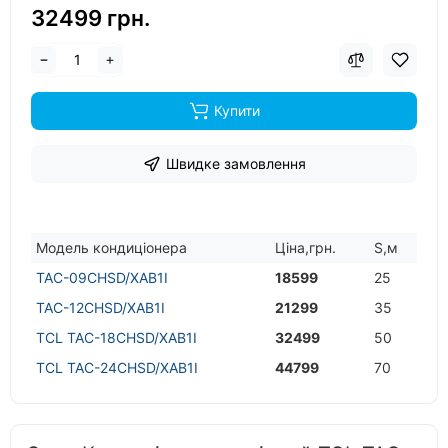
32499 грн.
Купити
Швидке замовлення
Модель кондицiонера
Цiна,грн.
S,м
TAC-09CHSD/XAB1I
18599
25
TAC-12CHSD/XAB1I
21299
35
TCL TAC-18CHSD/XAB1I
32499
50
TCL TAC-24CHSD/XAB1I
44799
70