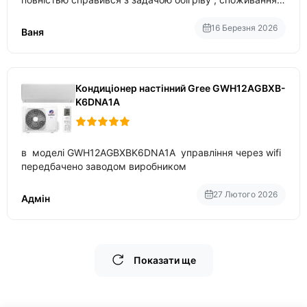
приблизно 200-500 ват після нагрівання та підтримки
температури
16 Березня 2026
Ваня
Кондиціонер настінний Gree GWH12AGBXB-
K6DNA1A
в моделі GWH12AGBXBK6DNA1A управління через wifi
передбачено заводом виробником
27 Лютого 2026
Адмін
Показати ще