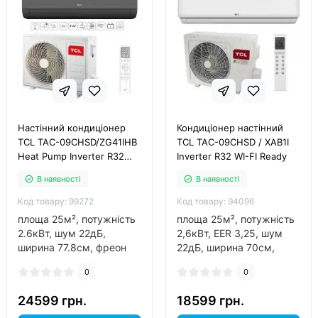
Настінний кондиціонер
Кондиціонер настінний
TCL TAC-09CHSD/ZG41IHB
TCL TAC-09CHSD / XAB1I
Heat Pump Inverter R32
Inverter R32 WI-FI Ready
WI-FI
В наявності
В наявності
Код товару: 99272
Код товару: 94096
площа 25м², потужність
площа 25м², потужність
2.6кВт, шум 22дБ,
2,6кВт, EER 3,25, шум
ширина 77.8см, фреон
22дБ, ширина 70см,
R32, інвертор так, обігрів
фреон R32, інвертор так,
0
0
до -30°C..
обігрів до -20°C..
24599 грн.
18599 грн.