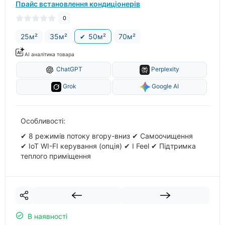
Прайс встановлення кондиціонерів
0
25м²
35м²
50м²
70м²
AI аналітика товара
ChatGPT
Perplexity
Grok
Google AI
Особливості:
✔ 8 режимів потоку вгору-вниз ✔ Самоочищення
✔ IoT WI-FI керування (опція) ✔ I Feel ✔ Підтримка
теплого приміщення
В наявності