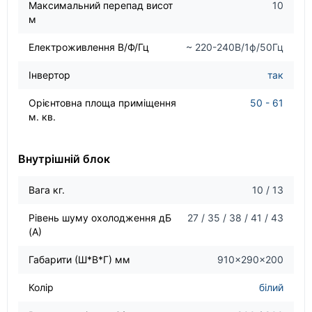
Максимальний перепад висот
10
м
Електроживлення В/Ф/Гц
~ 220-240В/1ф/50Гц
Інвертор
так
Орієнтовна площа приміщення
50 - 61
м. кв.
Внутрішній блок
Вага кг.
10 / 13
Рівень шуму охолодження дБ
27 / 35 / 38 / 41 / 43
(А)
Габарити (Ш*В*Г) мм
910×290×200
Колір
білий