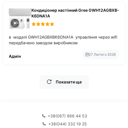
Кондиціонер настінний Gree GWH12AGBXB-
K6DNA1A
в моделі GWH12AGBXBK6DNA1A управління через wifi
передбачено заводом виробником
27 Лютого 2026
Адмін
Показати ще
+38(067) 966 44 53
+38(044) 332 19 25