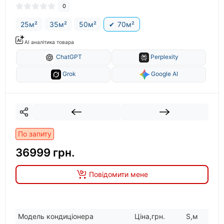
0
25м²
35м²
50м²
70м²
AI аналітика товара
ChatGPT
Perplexity
Grok
Google AI
По запиту
36999 грн.
Повідомити мене
Модель кондицiонера
Цiна,грн.
S,м