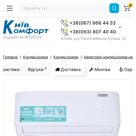
0
+38(067) 966 44 53
+38(093) 807 40 40
Ліцензія AE №526143
м.Київ, вул Пантелеймона Куліша, 1а
Головна
Кондиціонери
Кондиціонери
Інверторні кондиціонери наст
0
еристики
Відгуки
Доставка
Монтаж
Серти