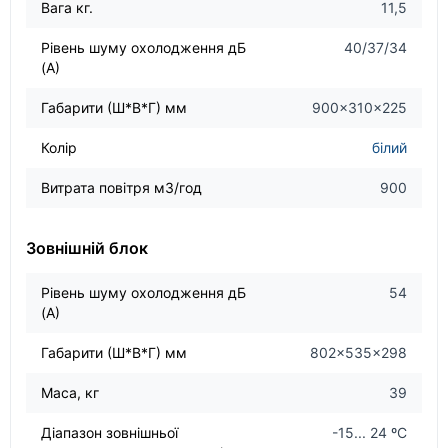
Вага кг.
11,5
Рівень шуму охолодження дБ
40/37/34
(А)
Габарити (Ш*В*Г) мм
900×310×225
Колір
білий
Витрата повітря м3/год
900
Зовнішній блок
Рівень шуму охолодження дБ
54
(А)
Габарити (Ш*В*Г) мм
802×535×298
Маса, кг
39
Діапазон зовнішньої
-15... 24 ºС