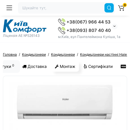
0
+38(067) 966 44 53
+38(093) 807 40 40
Ліцензія AE №526143
м.Київ, вул Пантелеймона Куліша, 1а
Головна
Кондиціонери
Кондиціонери
Кондиціонери настінні Haier
0
ідгуки
Доставка
Монтаж
Сертифікати
О