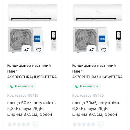
Кондиціонер настінний
Кондиціонер настінний
Haier
Haier
AS50PCTHRA/1U50KETFRA
AS70PDTHRA/1U68WETFRA
В наявності
В наявності
Код товару: 99419
Код товару: 99420
площа 50м², потужність
площа 70м², потужність
5,3кВт, шум 28дБ,
6,8кВт, шум 29дБ,
ширина 87.5см, фреон
ширина 97.5см, фреон
R32, виробник китай,
R32, виробник китай,
0
0
інвертор так, обігрів до
інвертор так, обігрів до