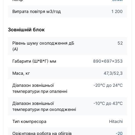
Витрата повітря м3/год
1 200
Зовнішній блок
Рівень шуму охолодження дБ
52
(А)
Габарити (Ш*В*Г) мм
890×697×353
Маса, кг
47,3/52,3
Діапазон зовнішньої
-20°С до 24°С
температури при опаленні
Діапазон зовнішньої
-10°С до 43°С
температури при охолодженні
Тип компресора
Hitachi
Орієнтовна робота на обігрів
-20