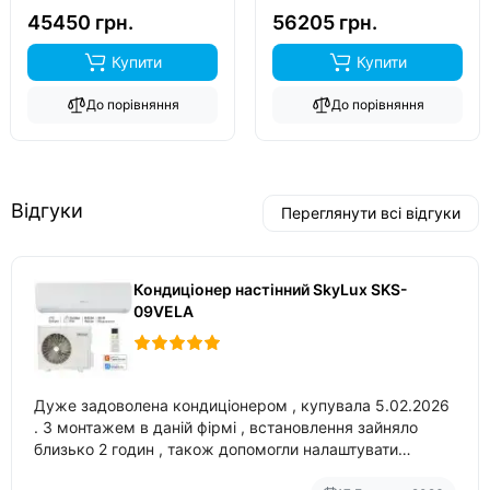
-20°C..
-20°C..
45450 грн.
56205 грн.
Купити
Купити
До порівняння
До порівняння
Відгуки
Переглянути всі відгуки
Кондиціонер настінний SkyLux SKS-
09VELA
Дуже задоволена кондиціонером , купувала 5.02.2026
. З монтажем в даній фірмі , встановлення зайняло
близько 2 годин , також допомогли налаштувати
вбудований в нього вайфай .