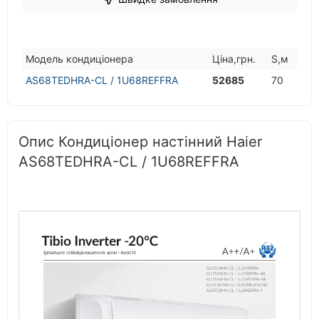
Модель кондицiонера
Цiна,грн.
S,м
AS68TEDHRA-CL / 1U68REFFRA
52685
70
Опис Кондиціонер настінний Haier
AS68TEDHRA-CL / 1U68REFFRA