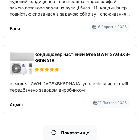
чудовий кондиціонер , все працює через вайфай .
зимою встановлювали на вулиці було -11 кондиціонер
повністью справився з задачою обігріву , споживання
приблизно 200-500 ват після нагрівання та підтримки
температури
16 Березня 2026
Ваня
Кондиціонер настінний Gree GWH12AGBXB-
K6DNA1A
в моделі GWH12AGBXBK6DNA1A управління через wifi
передбачено заводом виробником
27 Лютого 2026
Адмін
Показати ще