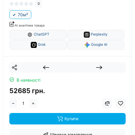
0
70м²
AI аналітика товара
ChatGPT
Perplexity
Grok
Google AI
В наявності
52685 грн.
Купити
Швидке замовлення