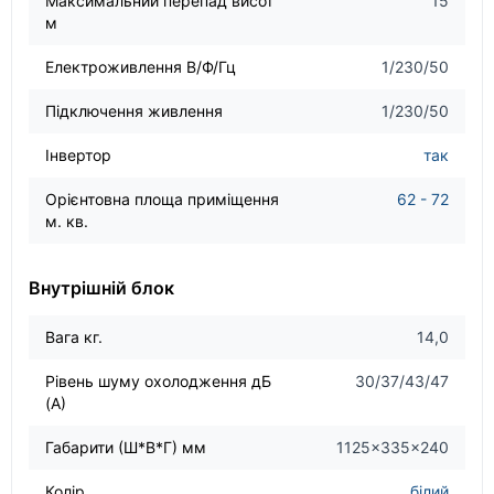
Максимальний перепад висот
15
м
Електроживлення В/Ф/Гц
1/230/50
Підключення живлення
1/230/50
Інвертор
так
Орієнтовна площа приміщення
62 - 72
м. кв.
Внутрішній блок
Вага кг.
14,0
Рівень шуму охолодження дБ
30/37/43/47
(А)
Габарити (Ш*В*Г) мм
1125×335×240
Колір
білий