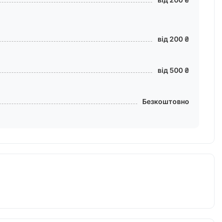
від 200 ₴
від 500 ₴
Безкоштовно