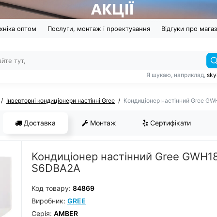
хніка оптом
Послуги, монтаж і проектування
Відгуки про мага
Я шукаю, наприклад,
sky
Інверторні кондиціонери настінні Gree
Кондиціонер настінний Gree G
Доставка
Монтаж
Сертифікати
Кондиціонер настінний Gree GWH1
S6DBA2A
Код товару:
84869
Виробник:
GREE
Серiя:
AMBER