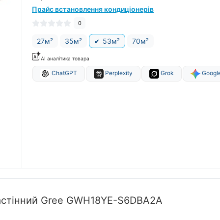
Прайс встановлення кондиціонерів
0
27м²
35м²
53м²
70м²
AI аналітика товара
ChatGPT
Perplexity
Grok
Google
настінний Gree GWH18YE-S6DBA2A