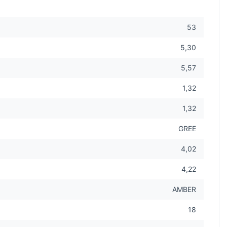
53
5,30
5,57
1,32
1,32
GREE
4,02
4,22
AMBER
18