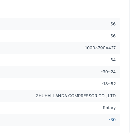
56
56
1000×790×427
64
-30~24
-18~52
ZHUHAI LANDA COMPRESSOR CO., LTD
Rotary
-30