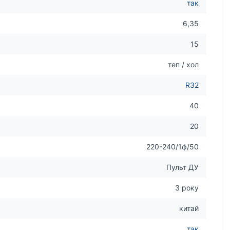
так
6,35
15
теп / хол
R32
40
20
220-240/1ф/50
Пульт ДУ
3 року
китай
так