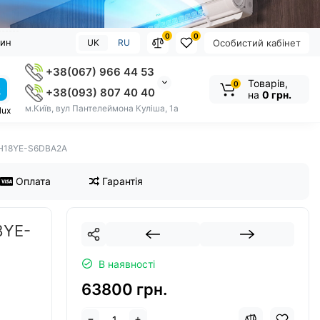
0
0
зин
UK
RU
Особистий кабінет
+38(067) 966 44 53
Товарів,
0
+38(093) 807 40 40
на
0 грн.
м.Київ, вул Пантелеймона Куліша, 1а
lux
WH18YE-S6DBA2A
Оплата
Гарантія
8YE-
В наявності
63800 грн.