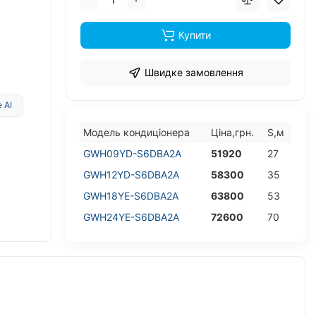
Купити
Швидке замовлення
 AI
Модель кондицiонера
Цiна,грн.
S,м
GWH09YD-S6DBA2A
51920
27
GWH12YD-S6DBA2A
58300
35
GWH18YE-S6DBA2A
63800
53
GWH24YE-S6DBA2A
72600
70