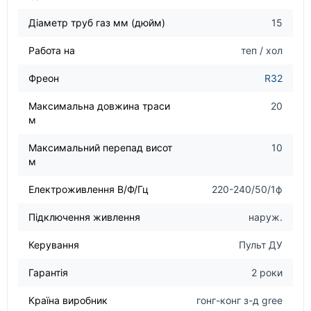
Діаметр труб газ мм (дюйм)
15
Работа на
теп / хол
Фреон
R32
Максимальна довжина траси
20
м
Максимальний перепад висот
10
м
Електроживлення В/Ф/Гц
220-240/50/1ф
Підключення живлення
наруж.
Керування
Пульт ДУ
Гарантія
2 роки
Країна виробник
гонг-конг з-д gree