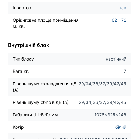
Інвертор
так
Орієнтовна площа приміщення
62 - 72
м. кв.
Внутрішній блок
Тип блоку
настінний
Вага кг.
17
Рівень шуму охолодження дБ
29/34/36/37/39/42/45
(А)
Рівень шуму обігрів дБ (А)
29/34/36/37/39/42/45
Габарити (Ш*В*Г) мм
1078×325×246
Колір
білий