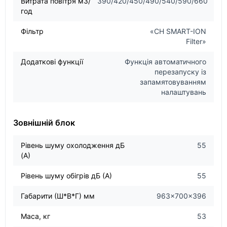
Витрата повітря м3/
390/420/450/490/540/590/660
год
Фільтр
«CH SMART-ION
Filter»
Додаткові функції
Функція автоматичного
перезапуску із
запамятовуванням
налаштувань
Зовнішній блок
Рівень шуму охолодження дБ
55
(А)
Рівень шуму обігрів дБ (А)
55
Габарити (Ш*В*Г) мм
963×700×396
Маса, кг
53