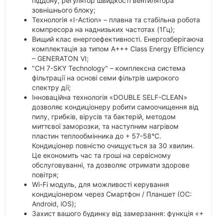
піддону, регулятор швидкості вентилятора
зовнішнього блоку;
Технологія «I-Action» – плавна та стабільна робота
компресора на наднизьких частотах (1Гц);
Вищий клас енергоефективності. Енергозберігаюча
комплектація за типом А+++ Class Energy Efficiency
– GENERATON VI;
"CH 7-SKY Technology" – комплексна система
фільтрації на основі семи фільтрів широкого
спектру дії;
Інноваційна технологія «DOUBLE SELF-CLEAN»
дозволяє кондиціонеру робити самоочищення від
пилу, грибків, вірусів та бактерій, методом
миттєвої заморозки, та наступним нагрівом
пластин теплообмінника до + 57-58°C.
Кондиціонер повністю очищується за 30 хвилин.
Це економить час та гроші на сервісному
обслуговуванні, та дозволяє отримати здорове
повітря;
Wi-Fi модуль, для можливості керування
кондиціонером через Смартфон / Планшет (ОС:
Android, iOS);
Захист вашого будинку від замерзання: функція «+