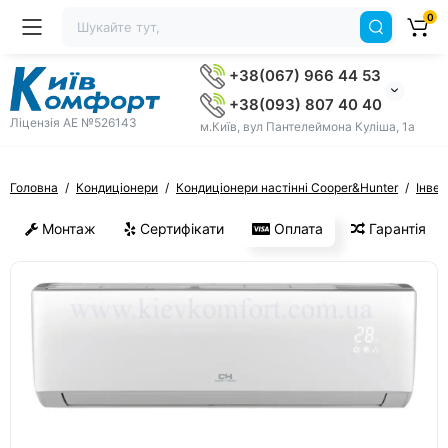
0
+38(067) 966 44 53
+38(093) 807 40 40
Ліцензія AE №526143
м.Київ, вул Пантелеймона Куліша, 1а
Головна
Кондиціонери
Кондиціонери настінні Cooper&Hunter
Інвер
Монтаж
Сертифікати
Оплата
Гарантія
ХІТ