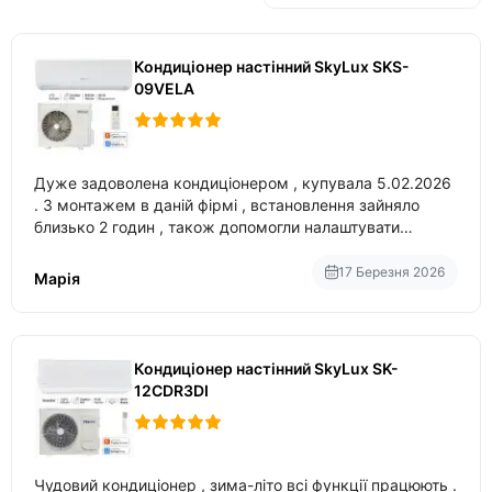
Кондиціонер настінний SkyLux SKS-
09VELA
Дуже задоволена кондиціонером , купувала 5.02.2026
. З монтажем в даній фірмі , встановлення зайняло
близько 2 годин , також допомогли налаштувати
вбудований в нього вайфай .
17 Березня 2026
Марія
Кондиціонер настінний SkyLux SK-
12CDR3DI
Чудовий кондиціонер , зима-літо всі функції працюють .