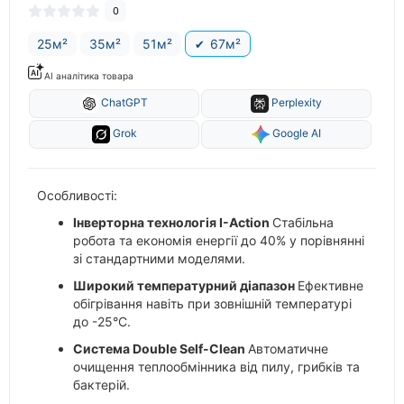
0
25м²
35м²
51м²
67м²
AI аналітика товара
ChatGPT
Perplexity
Grok
Google AI
Особливості:
Інверторна технологія I-Action
Стабільна
робота та економія енергії до 40% у порівнянні
зі стандартними моделями.
Широкий температурний діапазон
Ефективне
обігрівання навіть при зовнішній температурі
до -25°C.
Система Double Self-Clean
Автоматичне
очищення теплообмінника від пилу, грибків та
бактерій.