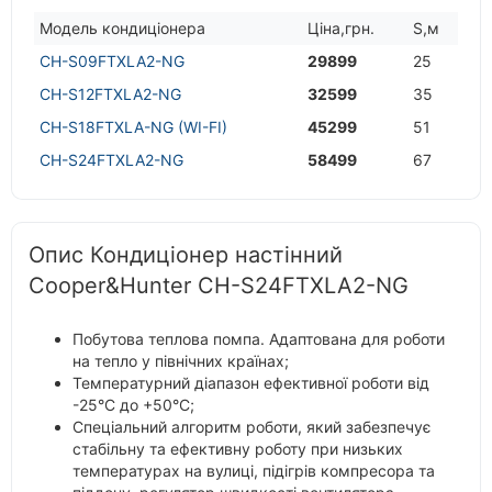
Модель кондицiонера
Цiна,грн.
S,м
CH-S09FTXLA2-NG
29899
25
CH-S12FTXLA2-NG
32599
35
CH-S18FTXLA-NG (WI-FI)
45299
51
CH-S24FTXLA2-NG
58499
67
Опис Кондиціонер настінний
Cooper&Hunter CH-S24FTXLA2-NG
Побутова теплова помпа. Адаптована для роботи
на тепло у північних країнах;
Температурний діапазон ефективної роботи від
-25°С до +50°С;
Спеціальний алгоритм роботи, який забезпечує
стабільну та ефективну роботу при низьких
температурах на вулиці, підігрів компресора та