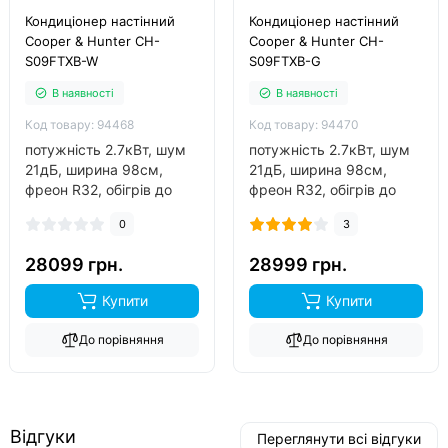
Кондиціонер настінний
Кондиціонер настінний
Cooper & Hunter CH-
Cooper & Hunter CH-
S09FTXB-W
S09FTXB-G
В наявності
В наявності
Код товару: 94468
Код товару: 94470
потужність 2.7кВт, шум
потужність 2.7кВт, шум
21дБ, ширина 98см,
21дБ, ширина 98см,
фреон R32, обігрів до
фреон R32, обігрів до
-25°C..
-25°C..
0
3
28099 грн.
28999 грн.
Купити
Купити
До порівняння
До порівняння
Відгуки
Переглянути всі відгуки