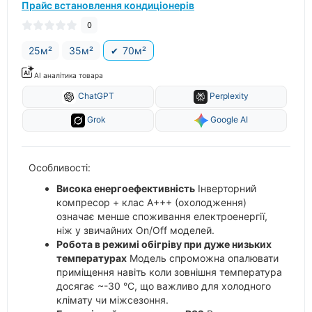
Прайс встановлення кондиціонерів
0
25м²
35м²
70м²
AI аналітика товара
ChatGPT
Perplexity
Grok
Google AI
Особливості:
Висока енергоефективність
Інверторний
компресор + клас A+++ (охолодження)
означає менше споживання електроенергії,
ніж у звичайних On/Off моделей.
Робота в режимі обігріву при дуже низьких
температурах
Модель спроможна опалювати
приміщення навіть коли зовнішня температура
досягає ~-30 °C, що важливо для холодного
клімату чи міжсезоння.