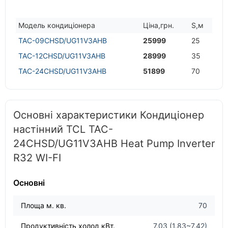
Модель кондицiонера
Цiна,грн.
S,м
TAC-09CHSD/UG11V3AHB
25999
25
TAC-12CHSD/UG11V3AHB
28999
35
TAC-24CHSD/UG11V3AHB
51899
70
Основні характеристики Кондиціонер
настінний TCL TAC-
24CHSD/UG11V3AHB Heat Pump Inverter
R32 WI-FI
Основні
Площа м. кв.
70
Продуктивність холод кВт.
7.03 (1.83~7.42)