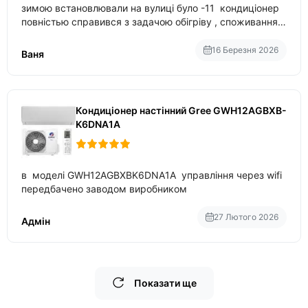
зимою встановлювали на вулиці було -11 кондиціонер
повністью справився з задачою обігріву , споживання
приблизно 200-500 ват після нагрівання та підтримки
температури
16 Березня 2026
Ваня
Кондиціонер настінний Gree GWH12AGBXB-
K6DNA1A
в моделі GWH12AGBXBK6DNA1A управління через wifi
передбачено заводом виробником
27 Лютого 2026
Адмін
Показати ще