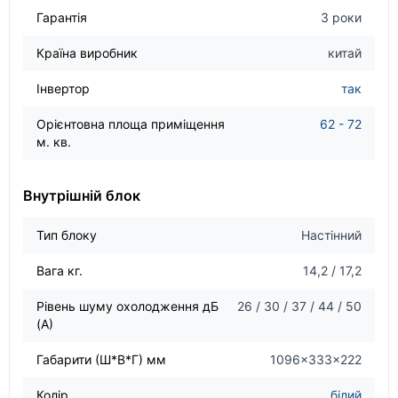
Гарантія
3 роки
Країна виробник
китай
Інвертор
так
Орієнтовна площа приміщення
62 - 72
м. кв.
Внутрішній блок
Тип блоку
Настінний
Вага кг.
14,2 / 17,2
Рівень шуму охолодження дБ
26 / 30 / 37 / 44 / 50
(А)
Габарити (Ш*В*Г) мм
1096×333×222
Колір
білий