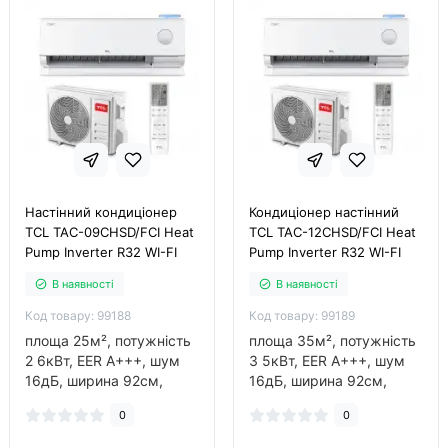
Настінний кондиціонер
Кондиціонер настінний
TCL TAC-09CHSD/FCI Heat
TCL TAC-12CHSD/FCI Heat
Pump Inverter R32 WI-FI
Pump Inverter R32 WI-FI
В наявності
В наявності
Код товару: 99188
Код товару: 99189
площа 25м², потужність
площа 35м², потужність
2 6кВт, EER A+++, шум
3 5кВт, EER A+++, шум
16дБ, ширина 92см,
16дБ, ширина 92см,
фреон R32, інвертор так,
фреон R32, інвертор так,
0
0
обігрів до -30°C..
обігрів до -30°C..