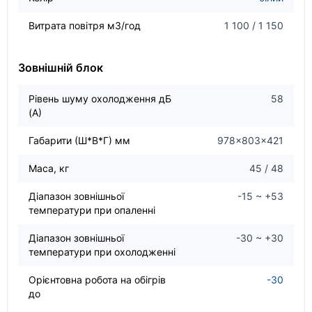
Витрата повітря м3/год
1 100 / 1 150
Зовнішній блок
Рівень шуму охолодження дБ
58
(А)
Габарити (Ш*В*Г) мм
978×803×421
Маса, кг
45 / 48
Діапазон зовнішньої
-15 ~ +53
температури при опаленні
Діапазон зовнішньої
-30 ~ +30
температури при охолодженні
Орієнтовна робота на обігрів
-30
до