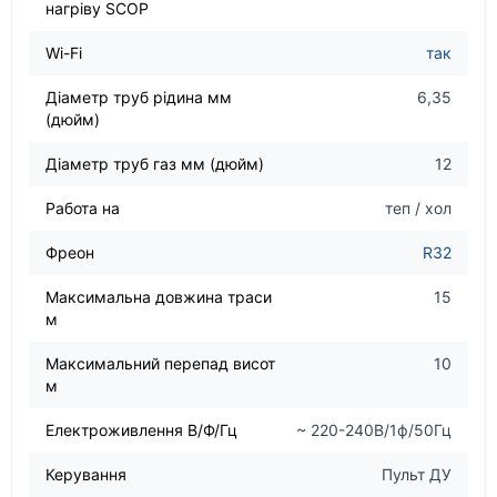
нагріву SCOP
Wi-Fi
так
Діаметр труб рідина мм
6,35
(дюйм)
Діаметр труб газ мм (дюйм)
12
Работа на
теп / хол
Фреон
R32
Максимальна довжина траси
15
м
Максимальний перепад висот
10
м
Електроживлення В/Ф/Гц
~ 220-240В/1ф/50Гц
Керування
Пульт ДУ