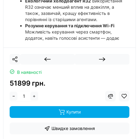
Екологічний холодоагент R32
Використання
R32 означає менший вплив на довкілля, а
також, зазвичай, кращу ефективність в
порівнянні із старішими аген­тами.
Розумне керування та підключення Wi-Fi
Можливість керування через смартфон,
додаток, навіть голосові асистенти — додає
зручність та сучасність.
Комфортний повітряний потік та чистота
повітря
Модель має технології, як-от «Smart
Gentle Wind», «Smart Vector Air Flow», UVC-
стерилізацію, самоочищення, що підвищують
В наявності
комфорт перебування в приміщенні.
51899 грн.
Купити
Швидке замовлення