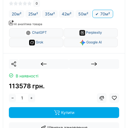
0
20м²
25м²
35м²
42м²
50м²
70м²
AI аналітика товара
ChatGPT
Perplexity
Grok
Google AI
В наявності
113578 грн.
Купити
Швидке замовлення