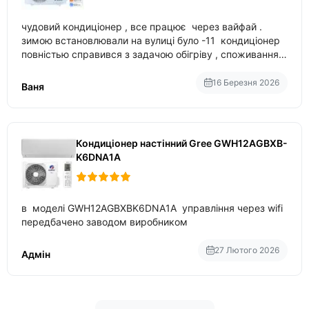
чудовий кондиціонер , все працює через вайфай .
зимою встановлювали на вулиці було -11 кондиціонер
повністью справився з задачою обігріву , споживання
приблизно 200-500 ват після нагрівання та підтримки
температури
16 Березня 2026
Ваня
Кондиціонер настінний Gree GWH12AGBXB-
K6DNA1A
в моделі GWH12AGBXBK6DNA1A управління через wifi
передбачено заводом виробником
27 Лютого 2026
Адмін