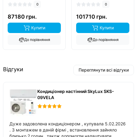
0
0
до -25°C..
до -25°C..
87180 грн.
101710 грн.
Купити
Купити
До порівняння
До порівняння
Відгуки
Переглянути всі відгуки
Кондиціонер настінний SkyLux SKS-
09VELA
Дуже задоволена кондиціонером , купувала 5.02.2026
. З монтажем в даній фірмі , встановлення зайняло
близько 2 годин , також допомогли налаштувати