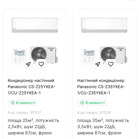
Кондиціонер настінний
Настінний кондиціонер
Panasonic CS-Z25YKEA-
Panasonic CS-Z35YKEA-
1/CU-Z25YKEA-1
1/CU-Z35YKEA-1
В наявності
В наявності
Код товару: 97537
Код товару: 97538
площа 25м², потужність
площа 35м², потужність
2,5кВт, шум 22дБ,
3,5кВт, шум 22дБ,
ширина 87см, фреон
ширина 87см, фреон
R32, інвертор так, обігрів
R32, інвертор так, обігрів