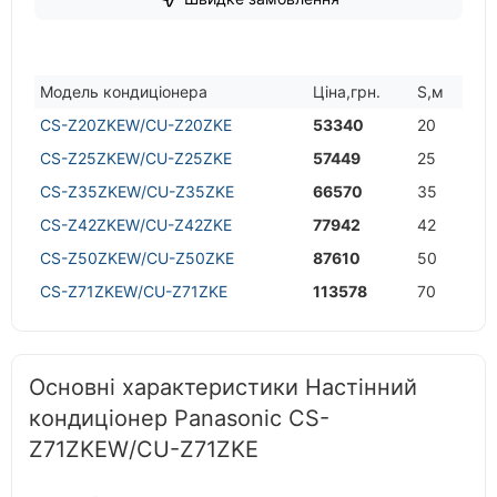
Модель кондицiонера
Цiна,грн.
S,м
CS-Z20ZKEW/CU-Z20ZKE
53340
20
CS-Z25ZKEW/CU-Z25ZKE
57449
25
CS-Z35ZKEW/CU-Z35ZKE
66570
35
CS-Z42ZKEW/CU-Z42ZKE
77942
42
CS-Z50ZKEW/CU-Z50ZKE
87610
50
CS-Z71ZKEW/CU-Z71ZKE
113578
70
Основні характеристики Настінний
кондиціонер Panasonic CS-
Z71ZKEW/CU-Z71ZKE