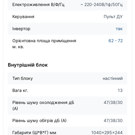
Електроживлення В/Ф/Гц
~ 220-240В/1ф/50Гц
Керування
Пульт ДУ
Інвертор
так
Орієнтовна площа приміщення
62 - 72
м. кв.
Внутрішній блок
Тип блоку
настінний
Вага кг.
13
Рівень шуму охолодження дБ
47/38/30
(А)
Рівень шуму обігрів дБ (А)
47/38/30
Габарити (Ш*В*Г) мм
1040×295×244