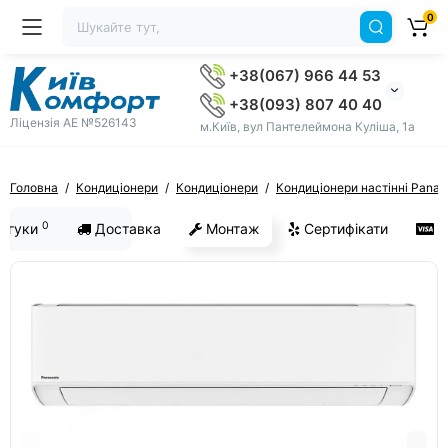
0
+38(067) 966 44 53
+38(093) 807 40 40
Ліцензія AE №526143
м.Київ, вул Пантелеймона Куліша, 1а
Головна
Кондиціонери
Кондиціонери
Кондиціонери настінні Panas
0
ідгуки
Доставка
Монтаж
Сертифікати
О