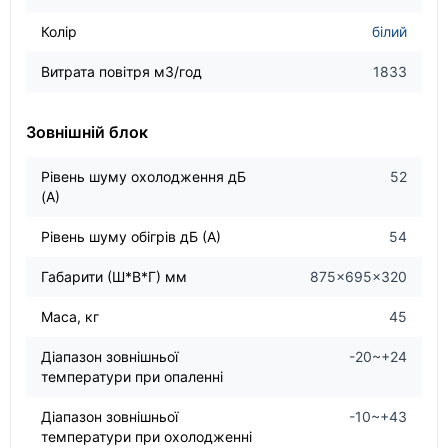
Колір
білий
Витрата повітря м3/год
1833
Зовнішній блок
Рівень шуму охолодження дБ
52
(А)
Рівень шуму обігрів дБ (А)
54
Габарити (Ш*В*Г) мм
875×695×320
Маса, кг
45
Діапазон зовнішньої
-20~+24
температури при опаленні
Діапазон зовнішньої
-10~+43
температури при охолодженні