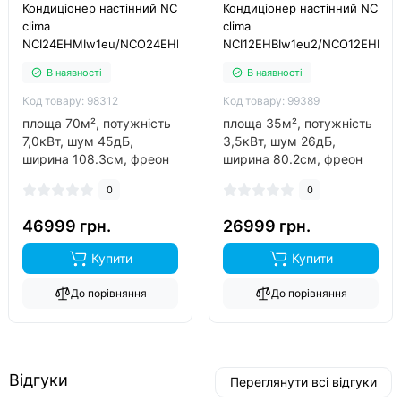
Кондиціонер настінний NC
Кондиціонер настінний NC
clima
clima
NCI24EHMIw1eu/NCO24EHMIw1eu
NCI12EHBIw1eu2/NCO12EHLIw
В наявності
В наявності
Код товару: 98312
Код товару: 99389
площа 70м², потужність
площа 35м², потужність
7,0кВт, шум 45дБ,
3,5кВт, шум 26дБ,
ширина 108.3см, фреон
ширина 80.2см, фреон
R32, інвертор так, обігрів
R32, інвертор так, обігрів
0
0
до -15°C..
до -15°C..
46999 грн.
26999 грн.
Купити
Купити
До порівняння
До порівняння
Відгуки
Переглянути всі відгуки