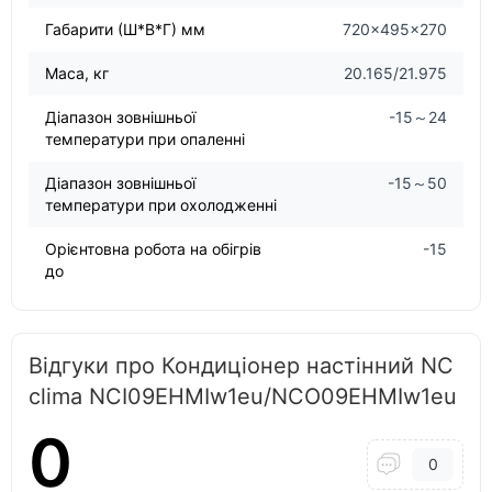
Габарити (Ш*В*Г) мм
720×495×270
Маса, кг
20.165/21.975
Діапазон зовнішньої
-15～24
температури при опаленні
Діапазон зовнішньої
-15～50
температури при охолодженні
Орієнтовна робота на обігрів
-15
до
Відгуки про Кондиціонер настінний NC
clima NCI09EHMIw1eu/NCO09EHMIw1eu
0
0