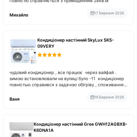
Повністю справляється з приміщенням 28кв.м
17 Березня 2026
Михайло
Кондиціонер настінний SkyLux SKS-
09VERY
чудовий кондиціонер , все працює через вайфай .
зимою встановлювали на вулиці було -11 кондиціонер
повністью справився з задачою обігріву , споживання
приблизно 200-500 ват після нагрівання та підтримки
температури
16 Березня 2026
Ваня
Кондиціонер настінний Gree GWH12AGBXB-
K6DNA1A