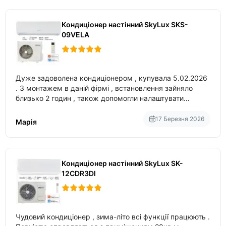
Кондиціонер настінний SkyLux SKS-
09VELA
Дуже задоволена кондиціонером , купувала 5.02.2026
. З монтажем в даній фірмі , встановлення зайняло
близько 2 годин , також допомогли налаштувати
вбудований в нього вайфай .
17 Березня 2026
Марія
Кондиціонер настінний SkyLux SK-
12CDR3DI
Чудовий кондиціонер , зима-літо всі функції працюють .