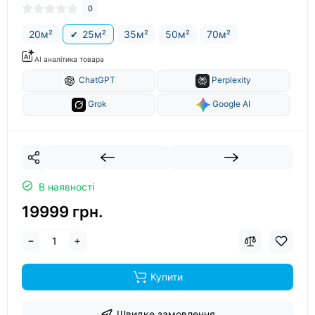
0
20м²
25м²
35м²
50м²
70м²
AI аналітика товара
ChatGPT
Perplexity
Grok
Google AI
В наявності
19999 грн.
Купити
Швидке замовлення