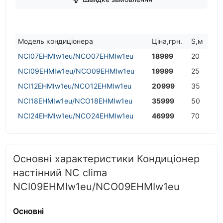
Модель кондицiонера
Цiна,грн.
S,м
NCI07EHMIw1eu/NCO07EHMIw1eu
18999
20
NCI09EHMIw1eu/NCO09EHMIw1eu
19999
25
NCI12EHMIw1eu/NCO12EHMIw1eu
20999
35
NCI18EHMIw1eu/NCO18EHMIw1eu
35999
50
NCI24EHMIw1eu/NCO24EHMIw1eu
46999
70
Основні характеристики Кондиціонер
настінний NC clima
NCI09EHMIw1eu/NCO09EHMIw1eu
Основні