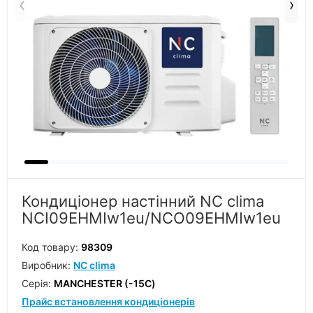
Кондиціонер настінний NC clima
NCI09EHMIw1eu/NCO09EHMIw1eu
Код товару:
98309
Виробник:
NC clima
Серiя:
MANCHESTER (-15С)
Прайс встановлення кондиціонерів