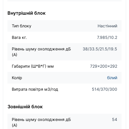
Внутрішній блок
Тип блоку
Настінний
Вага кг.
7.985/10.2
Рівень шуму охолодження дБ
38/33.5/21.5/19.5
(А)
Габарити (Ш*В*Г) мм
729×200×292
Колір
білий
Витрата повітря м3/год
514/370/300
Зовнішній блок
Рівень шуму охолодження дБ
54
(А)