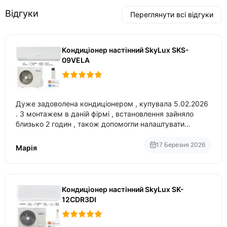
Відгуки
Переглянути всі відгуки
Кондиціонер настінний SkyLux SKS-
09VELA
Дуже задоволена кондиціонером , купувала 5.02.2026
. З монтажем в даній фірмі , встановлення зайняло
близько 2 годин , також допомогли налаштувати
вбудований в нього вайфай .
17 Березня 2026
Марія
Кондиціонер настінний SkyLux SK-
12CDR3DI