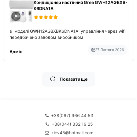
Кондиціонер настінний Gree GWH12AGBXB-
K6DNA1A
в моделі GWH12AGBXBK6DNA1A управління через wifi
передбачено заводом виробником
27 Лютого 2026
Адмін
Показати ще
+38(067) 966 44 53
+38(044) 332 19 25
kiev45@hotmail.com