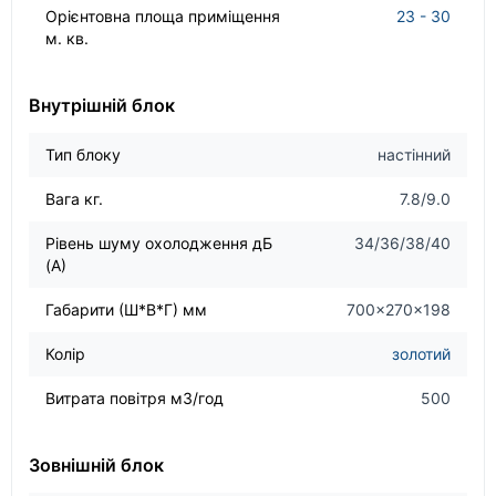
Орієнтовна площа приміщення
23 - 30
м. кв.
Внутрішній блок
Тип блоку
настінний
Вага кг.
7.8/9.0
Рівень шуму охолодження дБ
34/36/38/40
(А)
Габарити (Ш*В*Г) мм
700×270×198
Колір
золотий
Витрата повітря м3/год
500
Зовнішній блок