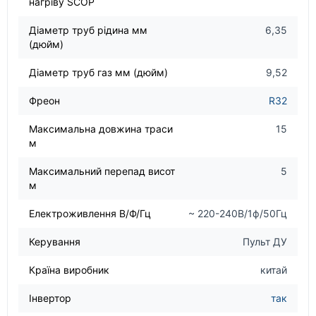
нагріву SCOP
Діаметр труб рідина мм
6,35
(дюйм)
Діаметр труб газ мм (дюйм)
9,52
Фреон
R32
Максимальна довжина траси
15
м
Максимальний перепад висот
5
м
Електроживлення В/Ф/Гц
~ 220-240В/1ф/50Гц
Керування
Пульт ДУ
Країна виробник
китай
Інвертор
так