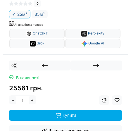
0
25м²
35м²
AI аналітика товара
ChatGPT
Perplexity
Grok
Google AI
В наявності
25561 грн.
Купити
Швидке замовлення