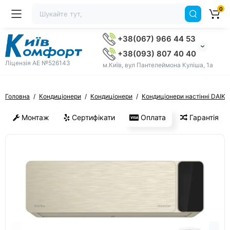
0
+38(067) 966 44 53
+38(093) 807 40 40
Ліцензія AE №526143
м.Київ, вул Пантелеймона Куліша, 1а
Головна
Кондиціонери
Кондиціонери
Кондиціонери настінні DAIKO
Монтаж
Сертифікати
Оплата
Гарантія