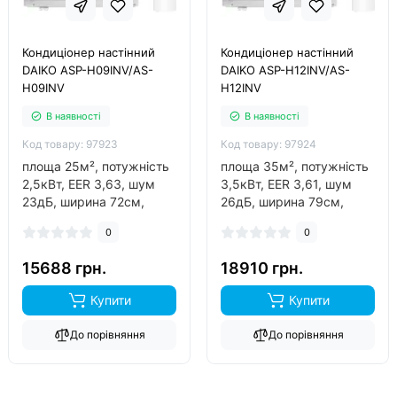
Кондиціонер настінний
Кондиціонер настінний
DAIKO ASP-H09INV/AS-
DAIKO ASP-H12INV/AS-
H09INV
H12INV
В наявності
В наявності
Код товару: 97923
Код товару: 97924
площа 25м², потужність
площа 35м², потужність
2,5кВт, EER 3,63, шум
3,5кВт, EER 3,61, шум
23дБ, ширина 72см,
26дБ, ширина 79см,
фреон R410A, виробник
фреон R410A, виробник
0
0
китай, інвертор так,
китай, інвертор так,
обігрів до -15°C..
обігрів до -15°C..
15688 грн.
18910 грн.
Купити
Купити
До порівняння
До порівняння