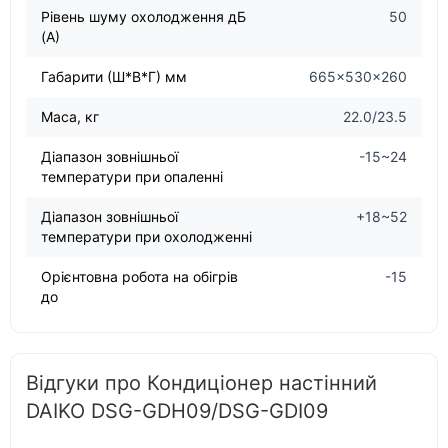
Рівень шуму охолодження дБ
50
(А)
Габарити (Ш*В*Г) мм
665×530×260
Маса, кг
22.0/23.5
Діапазон зовнішньої
-15~24
температури при опаленні
Діапазон зовнішньої
+18~52
температури при охолодженні
Орієнтовна робота на обігрів
-15
до
Відгуки про Кондиціонер настінний
DAIKO DSG-GDH09/DSG-GDI09