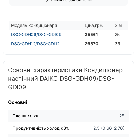
Модель кондицiонера
Цiна,грн.
S,м
DSG-GDH09/DSG-GDI09
25561
25
DSG-GDH12/DSG-GDI12
26570
35
Основні характеристики Кондиціонер
настінний DAIKO DSG-GDH09/DSG-
GDI09
Основні
Площа м. кв.
25
Продуктивність холод кВт.
2.5 (0.66–2.78)