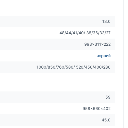
13.0
48/44/41/40/ 38/36/33/27
993×311×222
чорний
1000/850/760/580/ 520/450/400/280
59
958×660×402
45.0