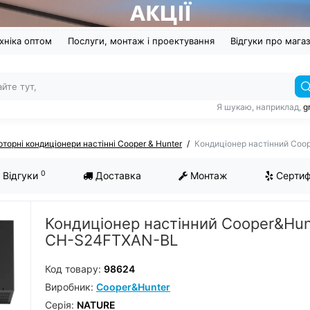
хніка оптом
Послуги, монтаж і проектування
Відгуки про мага
Я шукаю, наприклад,
g
рторні кондиціонери настінні Cooper & Hunter
Кондиціонер настінний Co
0
Відгуки
Доставка
Монтаж
Сертиф
Кондиціонер настінний Cooper&Hun
CH-S24FTXAN-BL
Код товару:
98624
Виробник:
Cooper&Hunter
Серiя:
NATURE