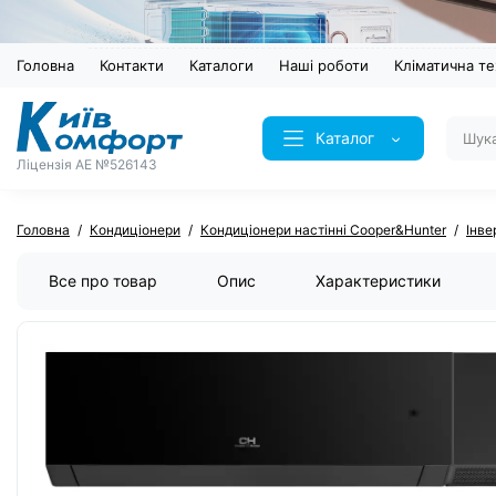
Головна
Контакти
Каталоги
Наші роботи
Кліматична те
Каталог
Ліцензія AE №526143
Головна
Кондиціонери
Кондиціонери настінні Cooper&Hunter
Інве
Все про товар
Опис
Характеристики