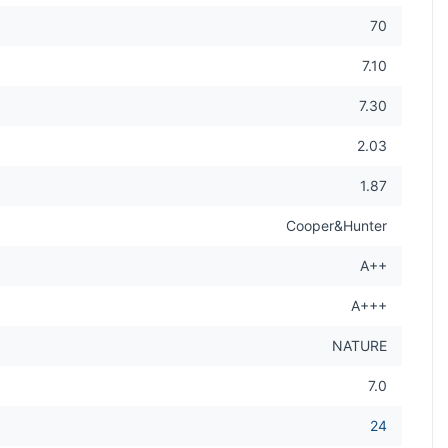
70
7.10
7.30
2.03
1.87
Cooper&Hunter
A++
A+++
NATURE
7.0
24