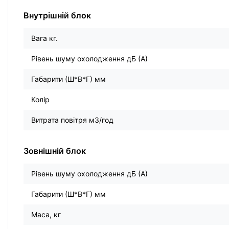
Внутрішній блок
Вага кг.
Рівень шуму охолодження дБ (А)
Габарити (Ш*В*Г) мм
Колір
Витрата повітря м3/год
Зовнішній блок
Рівень шуму охолодження дБ (А)
Габарити (Ш*В*Г) мм
Маса, кг