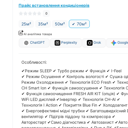
Прайс встановлення кондиціонерів
0
25м²
35м²
50м²
70м²
AI аналітика товара
ChatGPT
Perplexity
Grok
Google
Особливості:
✔Режим SLЕЕР ✔ Турбо режим ✔ Функція ✔ I-Feel
✔ Режим Осушення ✔ Контроль вологості ✔ Сушка о
Режим Охолодження ✔ Технологія ECO Fresh ✔ Техно
CH Smart Ion ✔ Функція самоосушення ✔ Технологія 
✔ Функція самоочищення FRESH AIR KIT (опція) ✔ Фу
WiFi LED дисплей ✔Інвертер ✔ Технологія CH-AI ✔
Технологія I Action ✔ Покриття Blue Fin ✔ Холодоагент
✔ Енергоефективні мідні трубки ✔ Багатошвидкісний
вентилятор ✔ Підігрів піддону та компресора ✔
Авторестарт ✔Само діагностика ✔ Автозахист ✔Авто
розморожування ✔ Автопідсвітка ✔ Пульт ДК ✔Блок