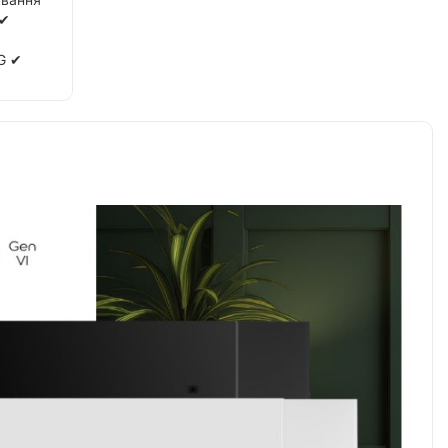
 ✔
G ✔