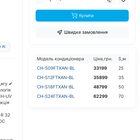
Купити
Швидке замовлення
 AI
Модель кондицiонера
Цiна,грн.
S,м
CH-S09FTXAN-BL
33199
25
CH-S12FTXAN-BL
35899
35
дягу ✔
CH-S18FTXAN-BL
48799
50
логія
CH-UV
CH-S24FTXAN-BL
62299
70
нкція
 R 32
 DC
ування