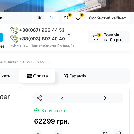
0
0
зин
UK
RU
Особистий кабінет
+38(067) 966 44 53
Товарів,
0
+38(093) 807 40 40
на
0 грн.
м.Київ, вул Пантелеймона Куліша, 1а
ree
oper&Hunter CH-S24FTXAN-BL
ікати
Оплата
Гарантія
ter
В наявності
62299 грн.