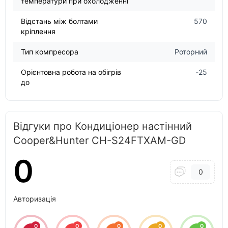
температури при охолодженні
Відстань між болтами
570
кріплення
Тип компресора
Роторний
Орієнтовна робота на обігрів
-25
до
Відгуки про Кондиціонер настінний
Cooper&Hunter CH-S24FTXAM-GD
0
0
Авторизація
0
0
0
0
0