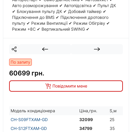
Авто розморожування ✔ Автопідсвітка ✔ Пульт ДК
✔ Блокування пульту ДК ✔ Добовий таймер ✔
Підключення до BMS ✔ Підключення дротового
пульту ✔ Режим Вентиляції ✔ Режим Обігріву ✔
Режим +8С ✔ Вертикальний SWING ✔
Горизональний SWING ✔ Теплий старт ✔ Тихий
режим
По запиту
60699 грн.
Повідомити мене
Модель кондицiонера
Цiна,грн.
S,м
CH-S09FTXAM-GD
32099
25
CH-S12FTXAM-GD
34799
35