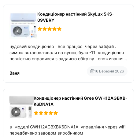
Кондиціонер настінний SkyLux SKS-
09VERY
чудовий кондиціонер , все працює через вайфай .
зимою встановлювали на вулиці було -11 кондиціонер
повністью справився з задачою обігріву , споживання
приблизно 200-500 ват після нагрівання та підтримки
температури
16 Березня 2026
Ваня
Кондиціонер настінний Gree GWH12AGBXB-
K6DNA1A
в моделі GWH12AGBXBK6DNA1A управління через wifi
передбачено заводом виробником