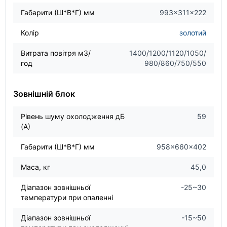
Габарити (Ш*В*Г) мм
993×311×222
Колір
золотий
Витрата повітря м3/
1400/1200/1120/1050/
год
980/860/750/550
Зовнішній блок
Рівень шуму охолодження дБ
59
(А)
Габарити (Ш*В*Г) мм
958×660×402
Маса, кг
45,0
Діапазон зовнішньої
-25~30
температури при опаленні
Діапазон зовнішньої
-15~50