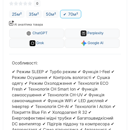
0
25м²
35м²
50м²
70м²
AI аналітика товара
ChatGPT
Perplexity
Grok
Google AI
Особливості:
✔ Режим SLЕЕР ✔ Турбо режим ✔ Функція I-Feel ✔
Режим Осушення ✔ Контроль вологості ✔ Сушка
одягу ✔ Режим Охолодження ✔ Технологія ECO
Fresh ✔ Технологія CH Smart Ion ✔ Функція
самоосушення ✔ Технологія CH-UV ✔ Функція
самоочищення ✔ Функція WiFi ✔ LED дисплей ✔
Інвертер ✔ Технологія CH-AI ✔ Технологія I Action ✔
Покриття Blue Fin ✔ Холодоагент R 32 ✔
Енергоефективні мідні трубки ✔ Багатошвидкісний
DC вентилятор ✔ Підігрів піддону та компресора ✔
Авторестарт ✔ Само діагностика ✔ Автозахист ✔