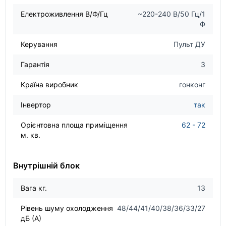
Електроживлення В/Ф/Гц
~220-240 В/50 Гц/1
Ф
Керування
Пульт ДУ
Гарантія
3
Країна виробник
гонконг
Інвертор
так
Орієнтовна площа приміщення
62 - 72
м. кв.
Внутрішній блок
Вага кг.
13
Рівень шуму охолодження
48/44/41/40/38/36/33/27
дБ (А)