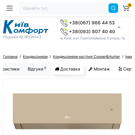
0
+38(067) 966 44 53
+38(093) 807 40 40
Ліцензія AE №526143
м.Київ, вул Пантелеймона Куліша, 1а
Головна
Кондиціонери
Кондиціонери настінні Cooper&Hunter
Інвер
0
еристики
Відгуки
Доставка
Монтаж
Серти