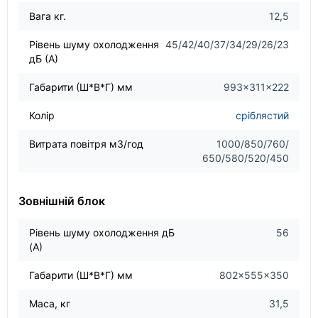
Вага кг.
12,5
Рівень шуму охолодження
45/42/40/37/34/29/26/23
дБ (А)
Габарити (Ш*В*Г) мм
993×311×222
Колір
сріблястий
Витрата повітря м3/год
1000/850/760/
650/580/520/450
Зовнішній блок
Рівень шуму охолодження дБ
56
(А)
Габарити (Ш*В*Г) мм
802×555×350
Маса, кг
31,5