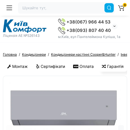
0
+38(067) 966 44 53
+38(093) 807 40 40
Ліцензія AE №526143
м.Київ, вул Пантелеймона Куліша, 1а
Головна
Кондиціонери
Кондиціонери настінні Cooper&Hunter
Інвер
Монтаж
Сертифікати
Оплата
Гарантія