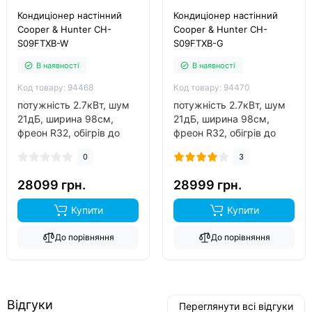
Кондиціонер настінний
Кондиціонер настінний
Cooper & Hunter CH-
Cooper & Hunter CH-
S09FTXB-W
S09FTXB-G
В наявності
В наявності
Код товару: 94468
Код товару: 94470
потужність 2.7кВт, шум
потужність 2.7кВт, шум
21дБ, ширина 98см,
21дБ, ширина 98см,
фреон R32, обігрів до
фреон R32, обігрів до
-25°C..
-25°C..
0
3
28099 грн.
28999 грн.
Купити
Купити
До порівняння
До порівняння
Відгуки
Переглянути всі відгуки