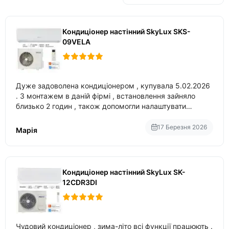
Кондиціонер настінний SkyLux SKS-
09VELA
Дуже задоволена кондиціонером , купувала 5.02.2026
. З монтажем в даній фірмі , встановлення зайняло
близько 2 годин , також допомогли налаштувати
вбудований в нього вайфай .
17 Березня 2026
Марія
Кондиціонер настінний SkyLux SK-
12CDR3DI
Чудовий кондиціонер , зима-літо всі функції працюють .