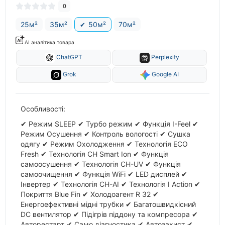
0
25м²
35м²
50м²
70м²
AI аналітика товара
ChatGPT
Perplexity
Grok
Google AI
Особливості:
✔ Режим SLЕЕР ✔ Турбо режим ✔ Функція I-Feel ✔
Режим Осушення ✔ Контроль вологості ✔ Сушка
одягу ✔ Режим Охолодження ✔ Технологія ECO
Fresh ✔ Технологія CH Smart Ion ✔ Функція
самоосушення ✔ Технологія CH-UV ✔ Функція
самоочищення ✔ Функція WiFi ✔ LED дисплей ✔
Інвертер ✔ Технологія CH-AI ✔ Технологія I Action ✔
Покриття Blue Fin ✔ Холодоагент R 32 ✔
Енергоефективні мідні трубки ✔ Багатошвидкісний
DC вентилятор ✔ Підігрів піддону та компресора ✔
Авторестарт ✔ Само діагностика ✔ Автозахист ✔