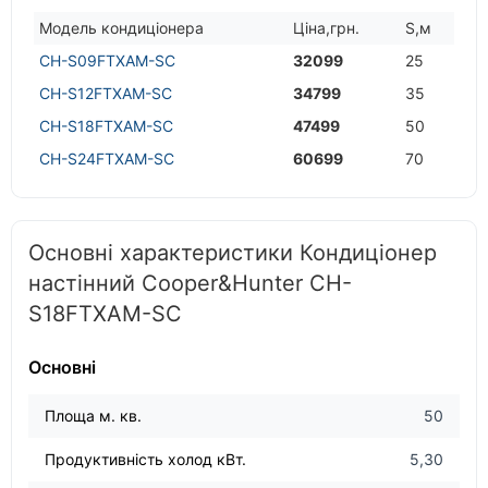
Модель кондицiонера
Цiна,грн.
S,м
CH-S09FTXAM-SC
32099
25
CH-S12FTXAM-SC
34799
35
CH-S18FTXAM-SC
47499
50
CH-S24FTXAM-SC
60699
70
Основні характеристики Кондиціонер
настінний Cooper&Hunter CH-
S18FTXAM-SC
Основні
Площа м. кв.
50
Продуктивність холод кВт.
5,30