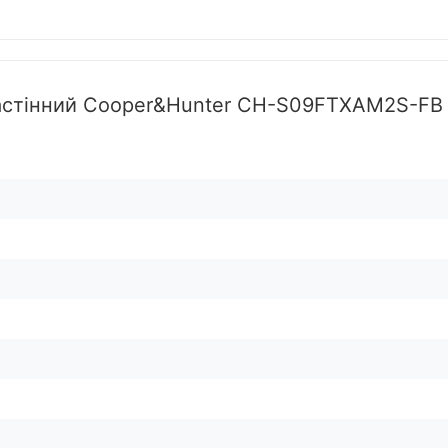
настінний Cooper&Hunter CH-S09FTXAM2S-FB