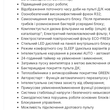
Підвищений ресурс роботи;
Відображення поточного часу доби на пульті Д/К нов
Озонобезпечний високоефективний фреон R32;
Самоочищення внутрішнього блоку. Після припинення
грибків і розмноження бактерій усередині блоку;
Комплектується двома фільтрами на вибір (опція): ф
каталізатор"; Електретний пиловловлюючий фільтр; 
Електростатичний повітроочисний фільтр ЕСО-FRES
Стильний LED дисплей на панелі внутрішнього блоку
Режим комфортного сну SLЕЕР (декілька варіантів 
Інтелектуальне керування в режимі AUTO - автомат
24-годинний таймер на увімкнення і вимкнення;
Затримка пуску вентилятора з метою виключення о
Бактерицидне покриття пульта ДК;
Теплообмінники з антикорозійним покриттям GREEN 
Авторестарт - Функція автоматичного перезапуску 
Інтелектуальна система захисту від обмерзання;
Примусове увімкнення/вимкнення функції розморож
Система стабілізації напруги і безпечного низьковол
Самодіагностика порушень роботи основних блоків 
Блокування управління.
Можливість підключення дротового пульту