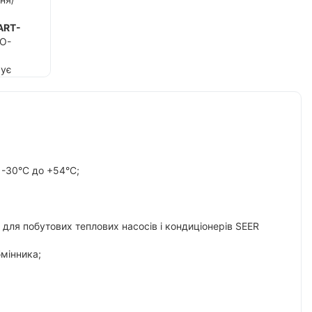
ART-
CO-
чує
рівень
бота
 -30°C до +54°C;
ння,
арт,
для побутових теплових насосів і кондиціонерів SEER
бмінника;