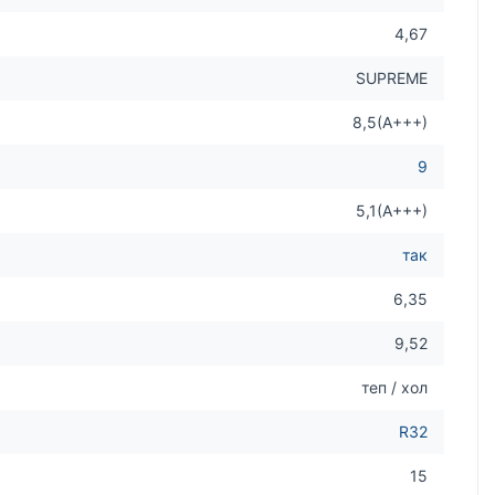
4,67
SUPREME
8,5(А+++)
9
5,1(А+++)
так
6,35
9,52
теп / хол
R32
15