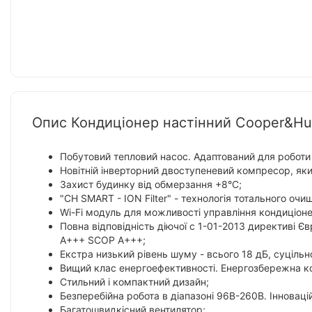
Опис Кондиціонер настінний Cooper&H
Побутовий тепловий насос. Адаптований для роботи н
Новітній інверторний двоступеневий компресор, яки
Захист будинку від обмерзання +8°C;
"CH SMART - ION Filter" - технологія тотального очи
Wi-Fi модуль для можливості управління кондиціон
Повна відповідність діючої c 1-01-2013 директиві 
A+++ SCOP A+++;
Екстра низький рівень шуму - всього 18 дБ, суціль
Вищий клас енергоефективності. Енергозбережна комп
Стильний і компактний дизайн;
Безперебійна робота в діапазоні 96В-260В. Інновац
Багатошвидкісний вентилятор;