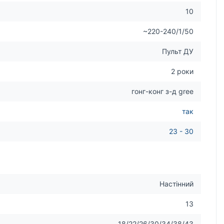
10
~220-240/1/50
Пульт ДУ
2 роки
гонг-конг з-д gree
так
23 - 30
Настінний
13
18/22/26/30/34/38/43