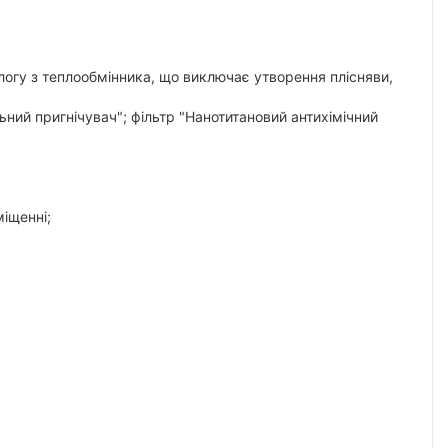
логу з теплообмінника, що виключає утворення плісняви,
льний пригнічувач"; фільтр "Нанотитановий антихімічний
іщенні;