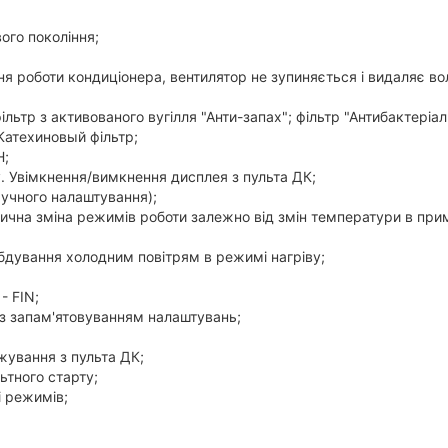
ого покоління;
 роботи кондиціонера, вентилятор не зупиняється і видаляє во
ільтр з активованого вугілля "Анти-запах"; фільтр "Антибактеріа
Катехиновый фільтр;
H;
. Увімкнення/вимкнення дисплея з пульта ДК;
ручного налаштування);
ична зміна режимів роботи залежно від змін температури в прим
бдування холодним повітрям в режимі нагріву;
- FIN;
із запам'ятовуванням налаштувань;
ування з пульта ДК;
ьтного старту;
і режимів;