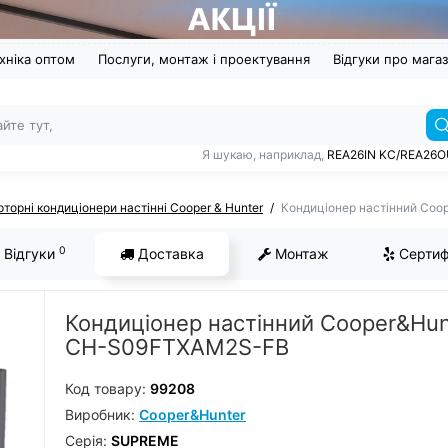
хніка оптом
Послуги, монтаж і проектування
Відгуки про мага
Я шукаю, наприклад,
REA26IN KC/REA26
рторні кондиціонери настінні Cooper & Hunter
Кондиціонер настінний Co
0
Відгуки
Доставка
Монтаж
Сертиф
Кондиціонер настінний Cooper&Hun
CH-S09FTXAM2S-FB
Код товару:
99208
Виробник:
Cooper&Hunter
Серiя:
SUPREME