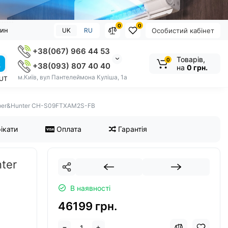
0
0
зин
UK
RU
Особистий кабінет
+38(067) 966 44 53
Товарів,
0
+38(093) 807 40 40
на
0 грн.
м.Київ, вул Пантелеймона Куліша, 1а
OUT
oper&Hunter CH-S09FTXAM2S-FB
ікати
Оплата
Гарантія
ter
В наявності
46199 грн.