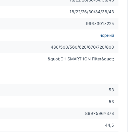
18/22/26/30/34/38/43
996×301×225
чорний
430/500/560/620/670/720/800
&quot;CH SMART-ION Filter&quot;
53
53
899×596×378
44,5