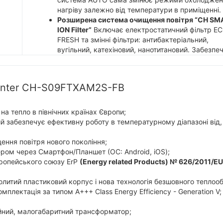
нагріву залежно від температури в приміщенні.
Розширена система очищення повітря “CH SM
ION Filter”
Включає електростатичний фільтр E
FRESH та змінні фільтри: антибактеріальний,
вугільний, катехіновий, нанотитановий. Забезпе
тотальне очищення повітря від пилу, запахів,
алергенів і бактерій.
Тиха, надійна та безпечна робота
Мінімальний 
unter CH-S09FTXAM2S-FB
шуму — від 18 дБ, безшовний теплообмінник,
антикорозійне покриття GREEN-FIN, захист від
обмерзання та система стабілізації напруги (ро
а тепло в північних країнах Європи;
при 96–260 В).
й забезпечує ефективну роботу в температурному діапазоні від,
Комфорт та автоматизація
Функції самоочище
SLЕЕР (нічний режим), таймер 24 год, авторест
щення повітря нового покоління;
самодіагностика, затримка старту вентилятора,
ером через Смартфон/Планшет (ОС: Android, iOS);
бактерицидне покриття пульта, стильний LED-
Європейського союзу ErP
(Energy related Products) № 626/2011/EU
дисплей із можливістю вимкнення підсвітки.
нолитий пластиковий корпус і нова технологія безшовного теплоо
лектація за типом A+++ Class Energy Efficiency - Generation V;
ійний, малогабаритний трансформатор;