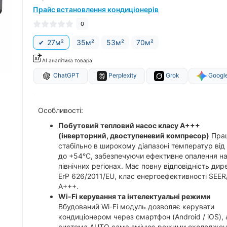
Прайс встановлення кондиціонерів
0
27м²
35м²
53м²
70м²
AI аналітика товара
ChatGPT
Perplexity
Grok
Google
Особливості:
Побутовий тепловий насос класу A+++
(інверторний, двоступеневий компресор)
Пра
стабільно в широкому діапазоні температур від
до +54°C, забезпечуючи ефективне опалення на
північних регіонах. Має повну відповідність дир
ErP 626/2011/EU, клас енергоефективності SEE
A+++.
Wi-Fi керування та інтелектуальні режими
Вбудований Wi-Fi модуль дозволяє керувати
кондиціонером через смартфон (Android / iOS), 
система AUTO сама змінює режими охолоджен