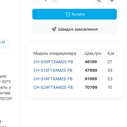
Купити
Швидке замовлення
 AI
Модель кондицiонера
Цiна,грн.
S,м
CH-S09FTXAM2S-FB
46199
27
CH-S12FTXAM2S-FB
47999
35
цює
CH-S18FTXAM2S-FB
61999
53
 -30°C
віть у
CH-S24FTXAM2S-FB
70799
70
ективі
R/SCOP
а
ня/