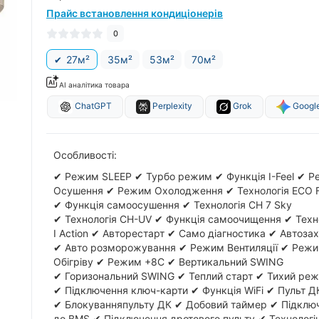
Прайс встановлення кондиціонерів
0
27м²
35м²
53м²
70м²
AI аналітика товара
ChatGPT
Perplexity
Grok
Google
Особливості:
✔ Режим SLЕЕР ✔ Турбо режим ✔ Функція I-Feel ✔ 
Осушення ✔ Режим Охолодження ✔ Технологія ECO F
✔ Функція самоосушення ✔ Технологія CH 7 Sky
✔ Технологія CH-UV ✔ Функція самоочищення ✔ Техн
I Action ✔ Авторестарт ✔ Само діагностика ✔ Автоза
✔ Авто розморожування ✔ Режим Вентиляції ✔ Реж
Обігріву ✔ Режим +8С ✔ Вертикальний SWING
✔ Горизональний SWING ✔ Теплий старт ✔ Тихий ре
✔ Підключення ключ-карти ✔ Функція WiFi ✔ Пульт Д
✔ Блокуванняпульту ДК ✔ Добовий таймер ✔ Підклю
до BMS ✔ Підключення дротового пульту ✔ Технологіч