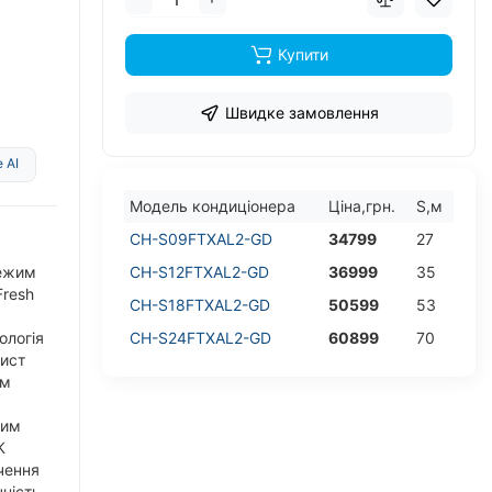
Купити
Швидке замовлення
 AI
Модель кондицiонера
Цiна,грн.
S,м
CH-S09FTXAL2-GD
34799
27
Режим
CH-S12FTXAL2-GD
36999
35
resh
CH-S18FTXAL2-GD
50599
53
ологія
CH-S24FTXAL2-GD
60899
70
хист
им
жим
К
чення
ність