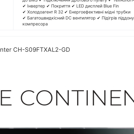
✔ Інвертер ✔ Покриття ✔ LED дисплей Blue Fin
✔ Холодоагент R 32 ✔ Енергоефективні мідні трубки
✔ Багатошвидкісний DC вентилятор ✔ Підігрів піддону
компресора
unter CH-S09FTXAL2-GD