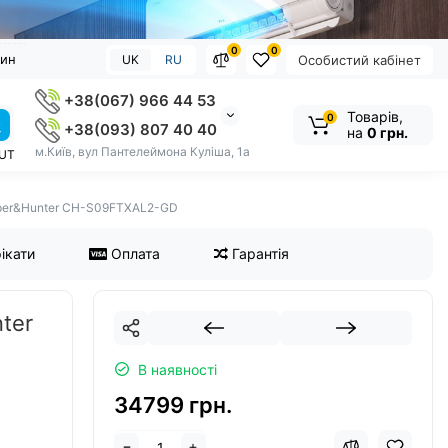
0
0
зин
UK
RU
Особистий кабінет
+38(067) 966 44 53
Товарів,
0
+38(093) 807 40 40
на
0 грн.
м.Київ, вул Пантелеймона Куліша, 1а
OUT
oper&Hunter CH-S09FTXAL2-GD
ікати
Оплата
Гарантія
ter
В наявності
34799 грн.