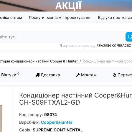
хніка оптом
Послуги, монтаж і проектування
Відгуки про мага
Я шукаю, наприклад,
REA26IN KC/REA26
рторні кондиціонери настінні Cooper & Hunter
Кондиціонер настінний Co
0
Відгуки
Доставка
Монтаж
Сертиф
Кондиціонер настінний Cooper&Hun
CH-S09FTXAL2-GD
Код товару:
98074
Виробник:
Cooper&Hunter
Серiя:
SUPREME CONTINENTAL