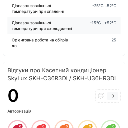
Діапазон зовнішньої
-25°C...52°C
температури при опаленні
Діапазон зовнішньої
-15°C…+52°C
температури при охолодженні
Орієнтовна робота на обігрів
-25
до
Відгуки про Касетний кондиціонер
SkyLux SKH-C36R3DI / SKH-U36HR3DI
0
0
Авторизація
0
0
0
0
0