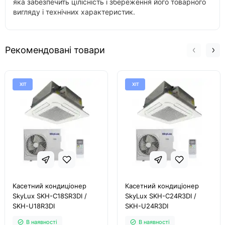
яка забезпечить цілісність і збереження його товарного
вигляду і технічних характеристик.
Рекомендовані товари
ХІТ
ХІТ
Касетний кондиціонер
Касетний кондиціонер
SkyLux SKH-C18SR3DI /
SkyLux SKH-C24R3DI /
SKH-U18R3DI
SKH-U24R3DI
В наявності
В наявності