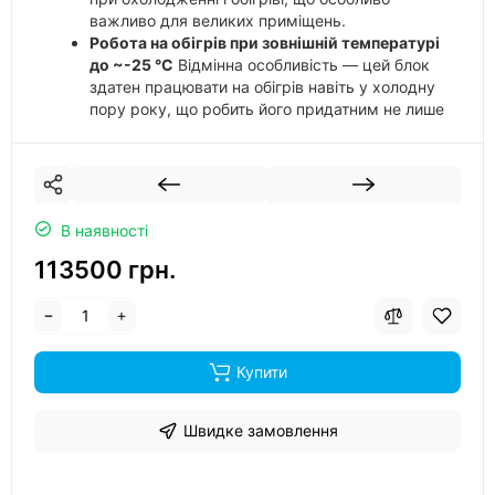
важливо для великих приміщень.
Робота на обігрів при зовнішній температурі
до ~-25 °C
Відмінна особливість — цей блок
здатен працювати на обігрів навіть у холодну
пору року, що робить його придатним не лише
для літа, а й для міжсезоння чи зими.
Чотиристороннє (4-D) розподілення повітря
та низький рівень шуму
Вбудований
вентилятор і жалюзі забезпечують рівномірний
розподіл повітря по всьому приміщенню без
В наявності
протягів. При цьому внутрішній блок має
низький рівень шуму (наприклад, 36 дБ при
113500 грн.
режимі охолодження) — ідеально для офісів
чи громадських просторів.
Купити
Швидке замовлення