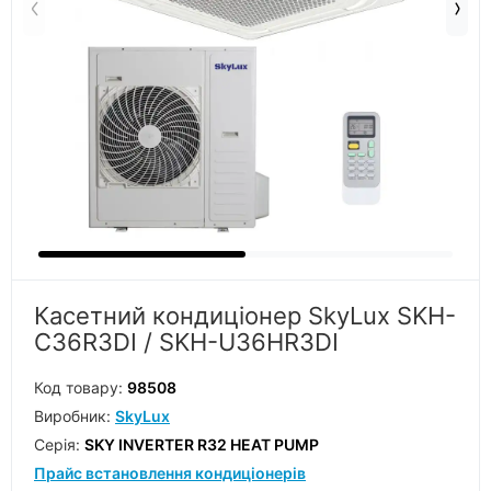
Касетний кондиціонер SkyLux SKH-
C36R3DI / SKH-U36HR3DI
Код товару:
98508
Виробник:
SkyLux
Серiя:
SKY INVERTER R32 HEAT PUMP
Прайс встановлення кондиціонерів