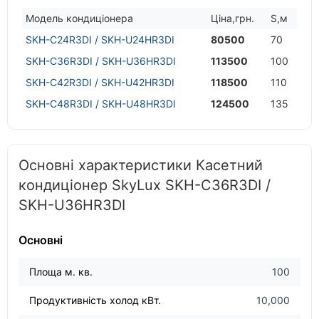
Модель кондицiонера
Цiна,грн.
S,м
SKH-C24R3DI / SKH-U24HR3DI
80500
70
SKH-C36R3DI / SKH-U36HR3DI
113500
100
SKH-C42R3DI / SKH-U42HR3DI
118500
110
SKH-C48R3DI / SKH-U48HR3DI
124500
135
Основні характеристики Касетний
кондиціонер SkyLux SKH-C36R3DI /
SKH-U36HR3DI
Основні
Площа м. кв.
100
Продуктивність холод кВт.
10,000