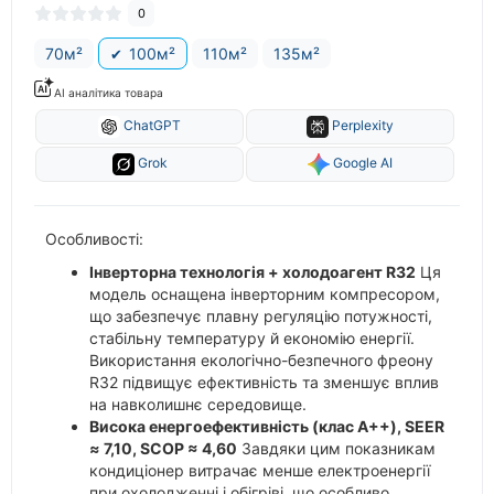
0
70м²
100м²
110м²
135м²
AI аналітика товара
ChatGPT
Perplexity
Grok
Google AI
Особливості:
Інверторна технологія + холодоагент R32
Ця
модель оснащена інверторним компресором,
що забезпечує плавну регуляцію потужності,
стабільну температуру й економію енергії.
Використання екологічно-безпечного фреону
R32 підвищує ефективність та зменшує вплив
на навколишнє середовище.
Висока енергоефективність (клас A++), SEER
≈ 7,10, SCOP ≈ 4,60
Завдяки цим показникам
кондиціонер витрачає менше електроенергії
при охолодженні і обігріві, що особливо