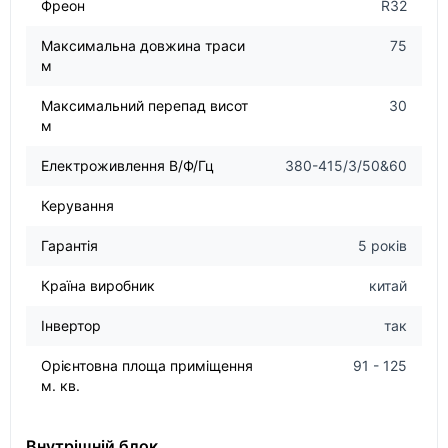
Фреон
R32
Максимальна довжина траси
75
м
Максимальний перепад висот
30
м
Електроживлення В/Ф/Гц
380-415/3/50&60
Керування
Гарантія
5 років
Країна виробник
китай
Інвертор
так
Орієнтовна площа приміщення
91 - 125
м. кв.
Внутрішній блок