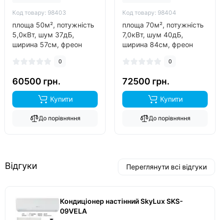
Код товару: 98403
Код товару: 98404
площа 50м², потужність
площа 70м², потужність
5,0кВт, шум 37дБ,
7,0кВт, шум 40дБ,
ширина 57см, фреон
ширина 84см, фреон
R32, виробник китай,
R32, виробник китай,
0
0
інвертор так, обігрів до
інвертор так, обігрів до
-20°C..
-20°C..
60500 грн.
72500 грн.
Купити
Купити
До порівняння
До порівняння
Відгуки
Переглянути всі відгуки
Кондиціонер настінний SkyLux SKS-
09VELA