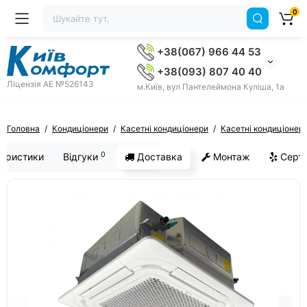
0
+38(067) 966 44 53
+38(093) 807 40 40
Ліцензія AE №526143
м.Київ, вул Пантелеймона Куліша, 1а
Головна
Кондиціонери
Касетні кондиціонери
Касетні кондиціонер
0
еристики
Відгуки
Доставка
Монтаж
Серти
ХІТ