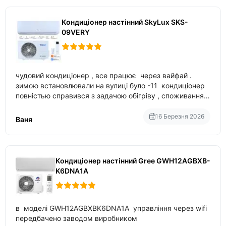
Кондиціонер настінний SkyLux SKS-
09VERY
чудовий кондиціонер , все працює через вайфай .
зимою встановлювали на вулиці було -11 кондиціонер
повністью справився з задачою обігріву , споживання
приблизно 200-500 ват після нагрівання та підтримки
температури
16 Березня 2026
Ваня
Кондиціонер настінний Gree GWH12AGBXB-
K6DNA1A
в моделі GWH12AGBXBK6DNA1A управління через wifi
передбачено заводом виробником