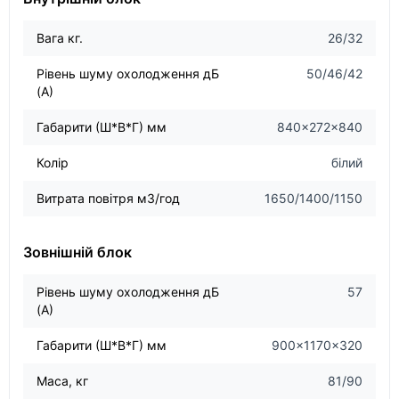
Вага кг.
26/32
Рівень шуму охолодження дБ
50/46/42
(А)
Габарити (Ш*В*Г) мм
840×272×840
Колір
білий
Витрата повітря м3/год
1650/1400/1150
Зовнішній блок
Рівень шуму охолодження дБ
57
(А)
Габарити (Ш*В*Г) мм
900×1170×320
Маса, кг
81/90