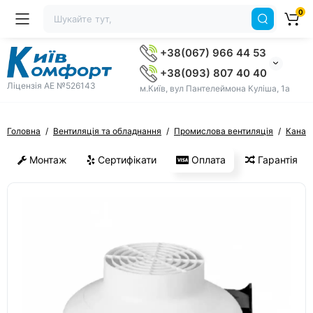
0
+38(067) 966 44 53
+38(093) 807 40 40
Ліцензія AE №526143
м.Київ, вул Пантелеймона Куліша, 1а
Головна
Вентиляція та обладнання
Промислова вентиляція
Канал
Монтаж
Сертифікати
Оплата
Гарантія