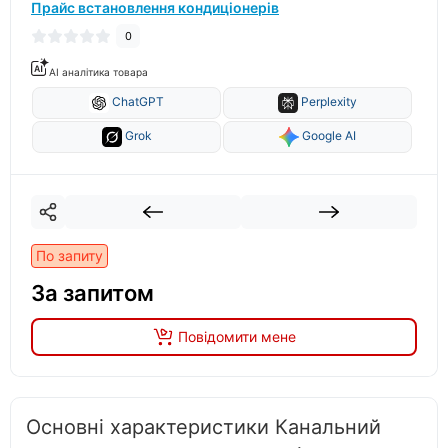
Прайс встановлення кондиціонерів
0
AI аналітика товара
ChatGPT
Perplexity
Grok
Google AI
По запиту
За запитом
Повідомити мене
Основні характеристики Канальний