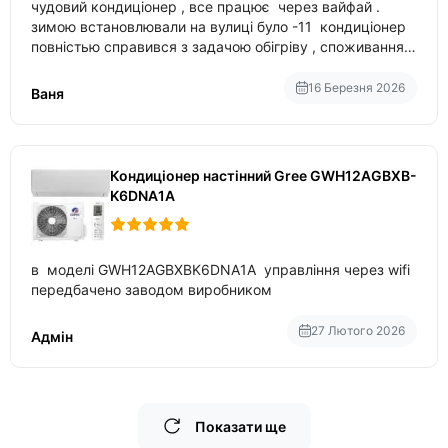
чудовий кондиціонер , все працює через вайфай .
зимою встановлювали на вулиці було -11 кондиціонер
повністью справився з задачою обігріву , споживання
приблизно 200-500 ват після нагрівання та підтримки
температури
16 Березня 2026
Ваня
Кондиціонер настінний Gree GWH12AGBXB-
K6DNA1A
в моделі GWH12AGBXBK6DNA1A управління через wifi
передбачено заводом виробником
27 Лютого 2026
Адмін
Показати ще