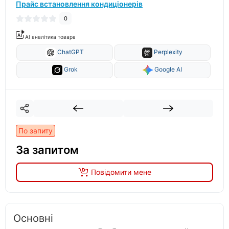
Прайс встановлення кондиціонерів
0
AI аналітика товара
ChatGPT
Perplexity
Grok
Google AI
По запиту
За запитом
Повідомити мене
Основні