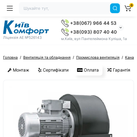
0
+38(067) 966 44 53
+38(093) 807 40 40
Ліцензія AE №526143
м.Київ, вул Пантелеймона Куліша, 1а
Головна
Вентиляція та обладнання
Промислова вентиляція
Канал
Монтаж
Сертифікати
Оплата
Гарантія