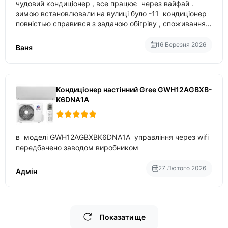
чудовий кондиціонер , все працює через вайфай .
зимою встановлювали на вулиці було -11 кондиціонер
повністью справився з задачою обігріву , споживання
приблизно 200-500 ват після нагрівання та підтримки
температури
16 Березня 2026
Ваня
Кондиціонер настінний Gree GWH12AGBXB-
K6DNA1A
в моделі GWH12AGBXBK6DNA1A управління через wifi
передбачено заводом виробником
27 Лютого 2026
Адмін
Показати ще