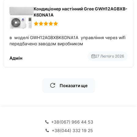
Кондиціонер настінний Gree GWH12AGBXB-
K6DNA1A
в моделі GWH12AGBXBK6DNA1A управління через wifi
передбачено заводом виробником
27 Лютого 2026
Адмін
Показати ще
+38(067) 966 44 53
+38(044) 332 19 25