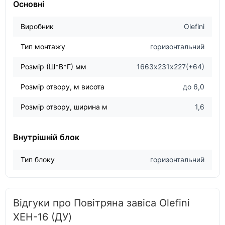
Основні
Виробник
Olefini
Тип монтажу
горизонтальний
Розмір (Ш*В*Г) мм
1663х231х227(+64)
Розмір отвору, м висота
до 6,0
Розмір отвору, ширина м
1,6
Внутрішній блок
Тип блоку
горизонтальний
Відгуки про Повітряна завіса Olefini
XEH-16 (ДУ)