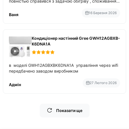
повністью справився з задачою обігріву , споживання
приблизно 200-500 ват після нагрівання та підтримки
температури
16 Березня 2026
Ваня
Кондиціонер настінний Gree GWH12AGBXB-
K6DNA1A
в моделі GWH12AGBXBK6DNA1A управління через wifi
передбачено заводом виробником
27 Лютого 2026
Адмін
Показати ще