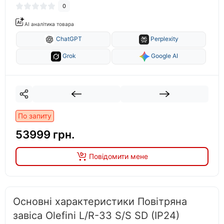
0
AI аналітика товара
ChatGPT
Perplexity
Grok
Google AI
По запиту
53999 грн.
Повідомити мене
Основні характеристики Повітряна
завіса Olefini L/R-33 S/S SD (IP24)