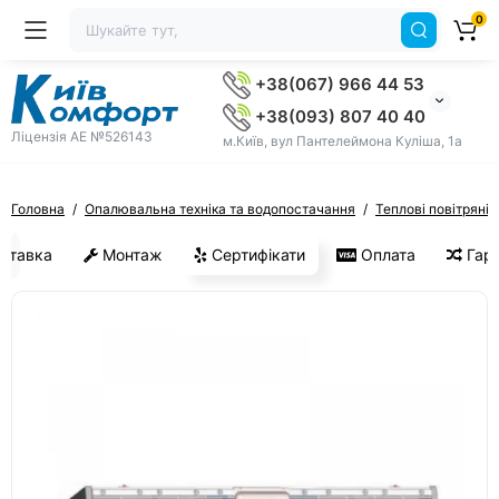
0
+38(067) 966 44 53
+38(093) 807 40 40
Ліцензія AE №526143
м.Київ, вул Пантелеймона Куліша, 1а
Головна
Опалювальна техніка та водопостачання
Теплові повітряні 
ставка
Монтаж
Сертифікати
Оплата
Гара
ХІТ