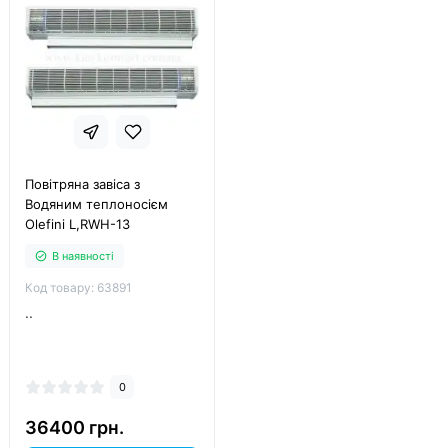
Повітряна завіса з
Водяним теплоносієм
Olefini L,RWH-13
В наявності
Код товару: 63891
..
0
36400 грн.