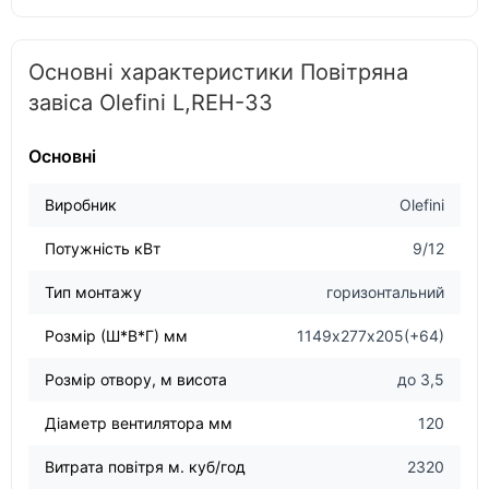
Основні характеристики Повітряна
завіса Olefini L,REH-33
Основні
Виробник
Olefini
Потужність кВт
9/12
Тип монтажу
горизонтальний
Розмір (Ш*В*Г) мм
1149х277х205(+64)
Розмір отвору, м висота
до 3,5
Діаметр вентилятора мм
120
Витрата повітря м. куб/год
2320