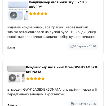
Кондиціонер настінний SkyLux SKS-
09VERY
чудовий кондиціонер , все працює через вайфай .
зимою встановлювали на вулиці було -11 кондиціонер
повністью справився з задачою обігріву , споживання
приблизно 200-500 ват після нагрівання та підтримки
температури
16 Березня 2026
Ваня
Кондиціонер настінний Gree GWH12AGBXB-
K6DNA1A
в моделі GWH12AGBXBK6DNA1A управління через wifi
передбачено заводом виробником
27 Лютого 2026
Адмін