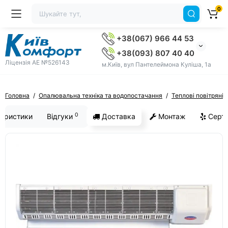
0
+38(067) 966 44 53
+38(093) 807 40 40
Ліцензія AE №526143
м.Київ, вул Пантелеймона Куліша, 1а
Головна
Опалювальна техніка та водопостачання
Теплові повітряні 
0
еристики
Відгуки
Доставка
Монтаж
Серти