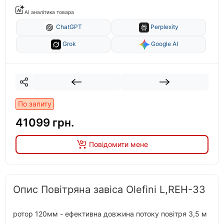
AI аналітика товара
ChatGPT
Perplexity
Grok
Google AI
По запиту
41099 грн.
Повідомити мене
Опис Повітряна завіса Olefini L,REH-33
ротор 120мм - ефективна довжина потоку повітря 3,5 м