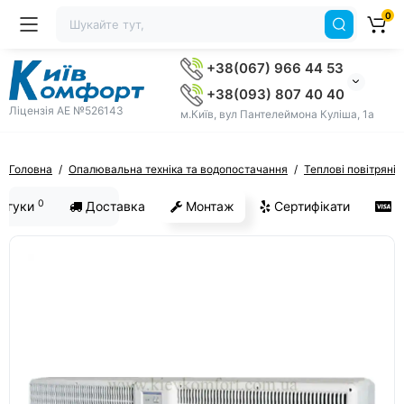
0
+38(067) 966 44 53
+38(093) 807 40 40
Ліцензія AE №526143
м.Київ, вул Пантелеймона Куліша, 1а
Головна
Опалювальна техніка та водопостачання
Теплові повітряні 
0
ідгуки
Доставка
Монтаж
Сертифікати
О