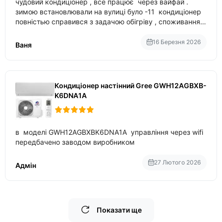
чудовий кондиціонер , все працює через вайфай .
зимою встановлювали на вулиці було -11 кондиціонер
повністью справився з задачою обігріву , споживання
приблизно 200-500 ват після нагрівання та підтримки
температури
16 Березня 2026
Ваня
Кондиціонер настінний Gree GWH12AGBXB-
K6DNA1A
в моделі GWH12AGBXBK6DNA1A управління через wifi
передбачено заводом виробником
27 Лютого 2026
Адмін
Показати ще