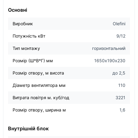
Основні
Виробник
Olefini
Потужність кВт
9/12
Тип монтажу
горизонтальний
Розмір (Ш*В*Г) мм
1650х190х230
Розмір отвору, м висота
до 2,5
Діаметр вентилятора мм
110
Витрата повітря м. куб/год
3221
Розмір отвору, ширина м
1,6
Внутрішній блок