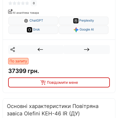
0
AI аналітика товара
ChatGPT
Perplexity
Grok
Google AI
По запиту
37399 грн.
Повідомити мене
Основні характеристики Повітряна
завіса Olefini KEH-46 IR (ДУ)