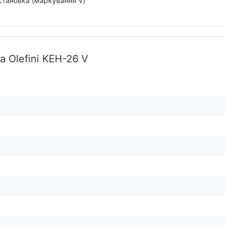
становка (маркування V)
а Olefini KEH-26 V