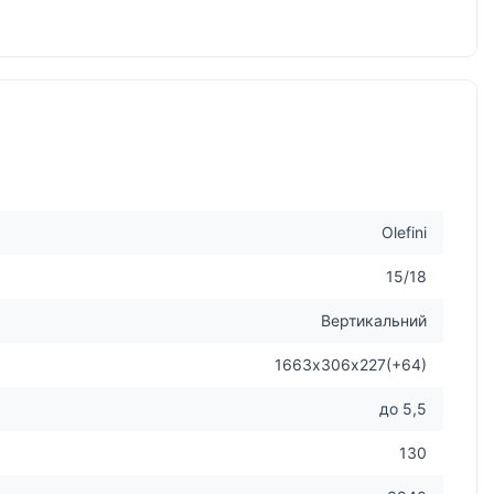
Olefini
15/18
Вертикальний
1663х306х227(+64)
до 5,5
130