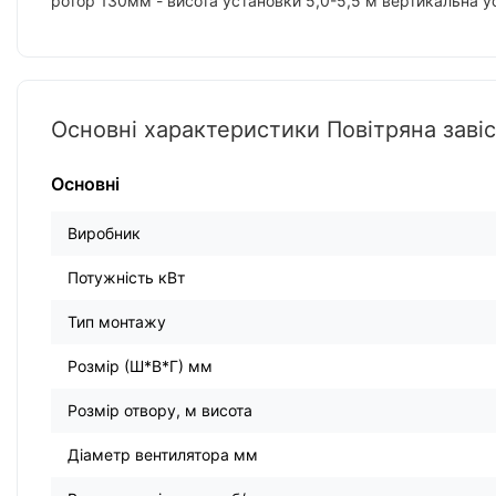
ротор 130мм - висота установки 5,0-5,5 м вертикальна у
Основні характеристики Повітряна завіс
Основні
Виробник
Потужність кВт
Тип монтажу
Розмір (Ш*В*Г) мм
Розмір отвору, м висота
Діаметр вентилятора мм