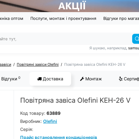
хніка оптом
Послуги, монтаж і проектування
Відгуки про мага
Я шукаю, наприклад,
sams
 завіси
Повітряні завіси Olefini
Повітряна завіса Olefini KEH-26 V
0
Відгуки
Доставка
Монтаж
Сертиф
Повітряна завіса Olefini KEH-26 V
Код товару:
63889
Виробник:
Olefini
Серiя:
Прайс встановлення кондиціонерів