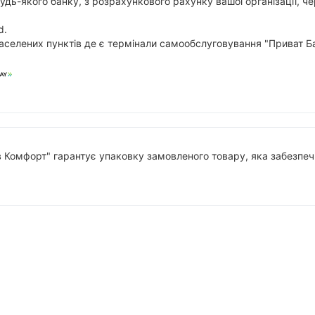
будь-якого банку, з розрахункового рахунку вашої організації,
d.
аселених пунктів де є термінали самообслуговування "Приват Ба
в Комфорт" гарантує упаковку замовленого товару, яка забезпечи