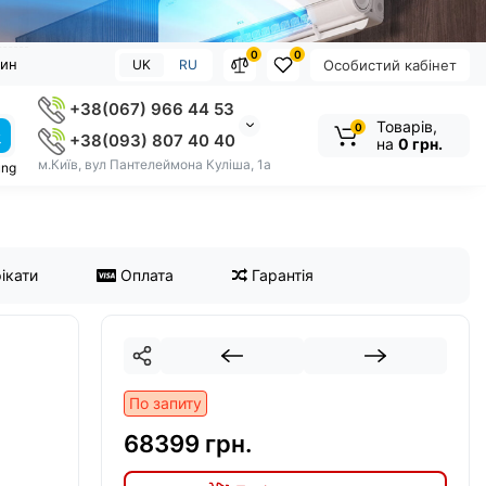
0
0
зин
UK
RU
Особистий кабінет
+38(067) 966 44 53
Товарів,
0
+38(093) 807 40 40
на
0 грн.
м.Київ, вул Пантелеймона Куліша, 1а
ung
ікати
Оплата
Гарантія
По запиту
68399 грн.