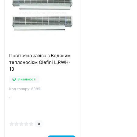
Повітряна завіса з Водяним
теплоносієм Olefini L,RWH-
13
В наявності
Код товару: 63891
..
0