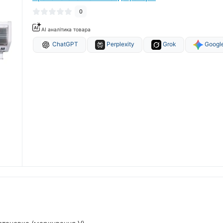
0
AI аналітика товара
ChatGPT
Perplexity
Grok
Google