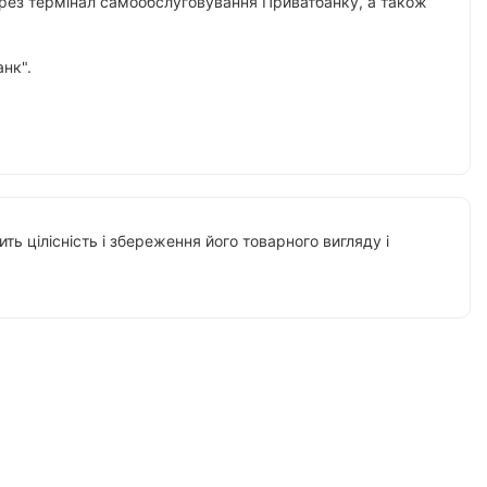
 через термінал самообслуговування Приватбанку, а також
нк".
ть цілісність і збереження його товарного вигляду і