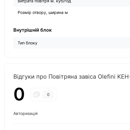
Витрата повітря м. куб/год
Розмір отвору, ширина м
Внутрішній блок
Тип блоку
Відгуки про Повітряна завіса Olefini KEH
0
0
Авторизація