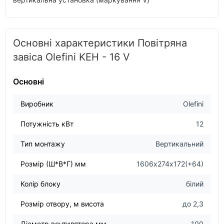
Основні характеристики Повітряна
завіса Olefini KEH - 16 V
Основні
Виробник
Olefini
Потужність кВт
12
Тип монтажу
Вертикальний
Розмір (Ш*В*Г) мм
1606х274х172(+64)
Колір блоку
білий
Розмір отвору, м висота
до 2,3
Діаметр вентилятора мм
100