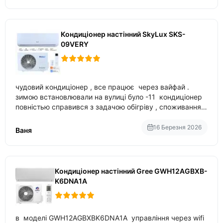
Кондиціонер настінний SkyLux SKS-
09VERY
чудовий кондиціонер , все працює через вайфай .
зимою встановлювали на вулиці було -11 кондиціонер
повністью справився з задачою обігріву , споживання
приблизно 200-500 ват після нагрівання та підтримки
температури
16 Березня 2026
Ваня
Кондиціонер настінний Gree GWH12AGBXB-
K6DNA1A
в моделі GWH12AGBXBK6DNA1A управління через wifi