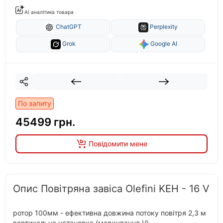
AI аналітика товара
ChatGPT
Perplexity
Grok
Google AI
По запиту
45499 грн.
Повідомити мене
Опис Повітряна завіса Olefini KEH - 16 V
ротор 100мм - ефективна довжина потоку повітря 2,3 м
вертикальна установка (маркування V)