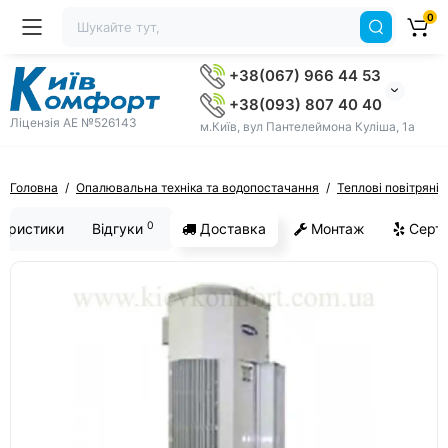
0
+38(067) 966 44 53
+38(093) 807 40 40
Ліцензія AE №526143
м.Київ, вул Пантелеймона Куліша, 1а
Головна
Опалювальна техніка та водопостачання
Теплові повітряні 
0
еристики
Відгуки
Доставка
Монтаж
Серти