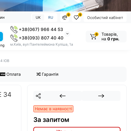
0
0
зин
UK
RU
Особистий кабінет
+38(067) 966 44 53
Товарів,
0
+38(093) 807 40 40
на
0 грн.
м.Київ, вул Пантелеймона Куліша, 1а
ung
34 IOB
Оплата
Гарантія
E 34
Немає в наявності
За запитом