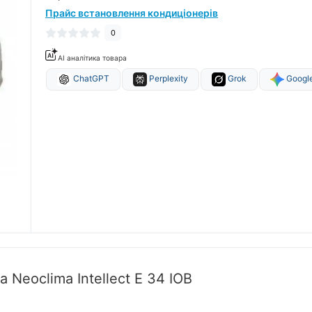
Прайс встановлення кондиціонерів
0
AI аналітика товара
ChatGPT
Perplexity
Grok
Google
 Neoclima Intellect E 34 IOB