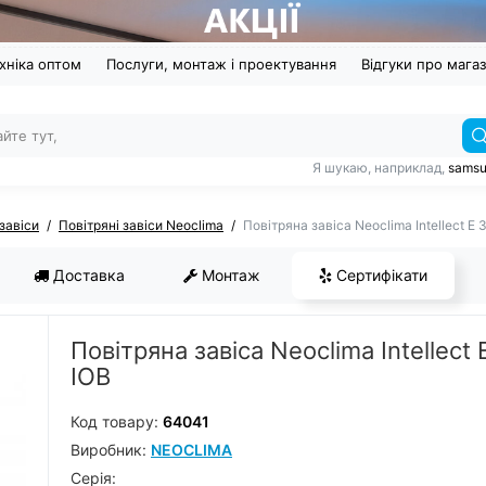
хніка оптом
Послуги, монтаж і проектування
Відгуки про мага
Я шукаю, наприклад,
sams
 завіси
Повітряні завіси Neoclima
Повітряна завіса Neoclima Intellect E 
Доставка
Монтаж
Сертифікати
Повітряна завіса Neoclima Intellect 
IOB
Код товару:
64041
Виробник:
NEOCLIMA
Серiя: