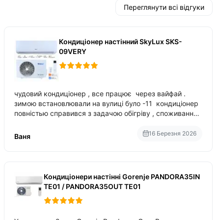
Переглянути всі відгуки
Кондиціонер настінний SkyLux SKS-
09VERY
чудовий кондиціонер , все працює через вайфай .
зимою встановлювали на вулиці було -11 кондиціонер
повністью справився з задачою обігріву , споживання
приблизно 200-500 ват після нагрівання та підтримки
температури
16 Березня 2026
Ваня
Кондиціонери настінні Gorenje PANDORA35IN
TE01 / PANDORA35OUT TE01