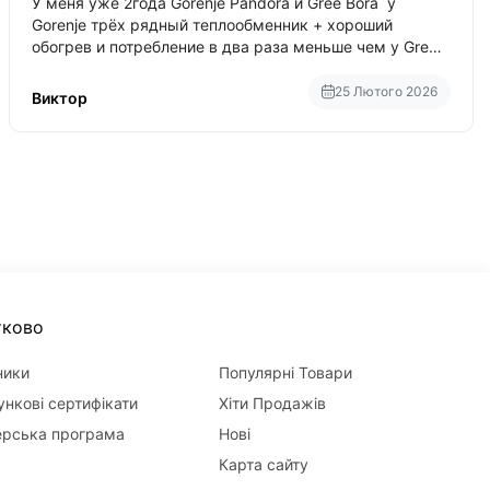
У меня уже 2года Gorenje Pandora и Gree Bora у
Gorenje трёх рядный теплообменник + хороший
обогрев и потребление в два раза меньше чем у Gree
Bora хотя у Bora больше понтов ну сравнить как
малолитражка с паркетником ре
25 Лютого 2026
Виктор
тково
ники
Популярні Товари
нкові сертифікати
Хіти Продажів
ерська програма
Нові
Карта сайту