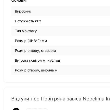
Основні
Виробник
Потужність кВт
Тип монтажу
Розмір (Ш*В*Г) мм
Розмір отвору, м висота
Витрата повітря м. куб/год
Розмір отвору, ширина м
Відгуки про Повітряна завіса Neoclima In