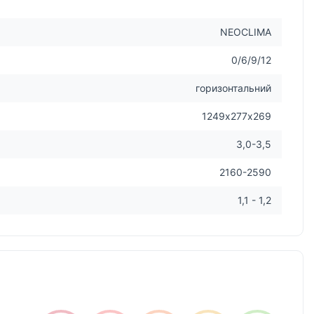
NEOCLIMA
0/6/9/12
горизонтальний
1249х277х269
3,0-3,5
2160-2590
1,1 - 1,2