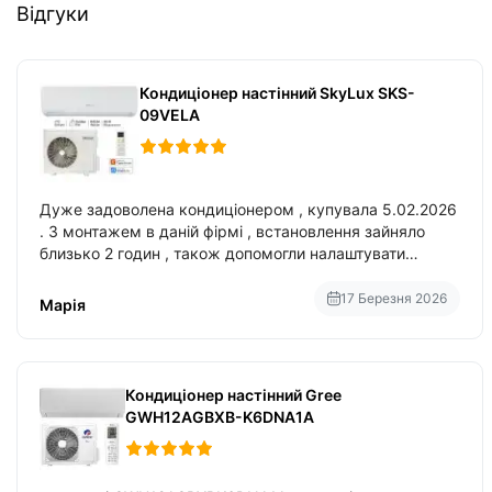
Відгуки
Кондиціонер настінний SkyLux SKS-
09VELA
Дуже задоволена кондиціонером , купувала 5.02.2026
. З монтажем в даній фірмі , встановлення зайняло
близько 2 годин , також допомогли налаштувати
вбудований в нього вайфай .
17 Березня 2026
Марія
Кондиціонер настінний Gree
GWH12AGBXB-K6DNA1A