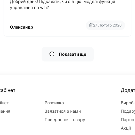
Добрий день! Підкажіть, чи є в цієї моделі функція
управління по wifi?
27 Лютого 2026
Олександр
Показати ще
абінет
Дода
інет
Розсилка
Вироб
лення
Звязатися з нами
Подару
Повернення товару
Партн
Акції