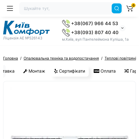
0
+38(067) 966 44 53
+38(093) 807 40 40
Ліцензія AE №526143
м.Київ, вул Пантелеймона Куліша, 1а
Головна
Опалювальна техніка та водопостачання
Теплові повітряні 
ставка
Монтаж
Сертифікати
Оплата
Гара