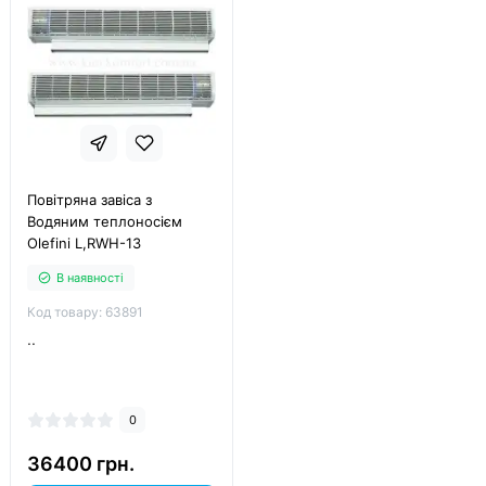
Повітряна завіса з
Водяним теплоносієм
Olefini L,RWH-13
В наявності
Код товару: 63891
..
0
36400 грн.