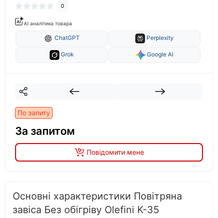
0
AI аналітика товара
ChatGPT
Perplexity
Grok
Google AI
По запиту
За запитом
Повідомити мене
Основні характеристики Повітряна
завіса Без обігріву Olefini K-35