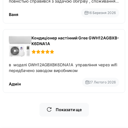
повністью справився з задачою обігріву , споживання
приблизно 200-500 ват після нагрівання та підтримки
температури
16 Березня 2026
Ваня
Кондиціонер настінний Gree GWH12AGBXB-
K6DNA1A
в моделі GWH12AGBXBK6DNA1A управління через wifi
передбачено заводом виробником
27 Лютого 2026
Адмін
Показати ще