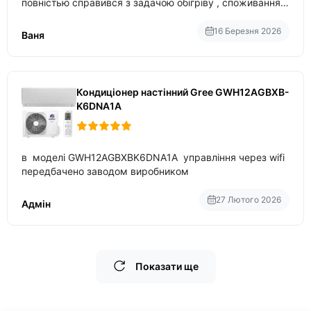
повністью справився з задачою обігріву , споживання
приблизно 200-500 ват після нагрівання та підтримки
температури
16 Березня 2026
Ваня
Кондиціонер настінний Gree GWH12AGBXB-
K6DNA1A
в моделі GWH12AGBXBK6DNA1A управління через wifi
передбачено заводом виробником
27 Лютого 2026
Адмін
Показати ще