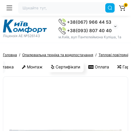
0
+38(067) 966 44 53
+38(093) 807 40 40
Ліцензія AE №526143
м.Київ, вул Пантелеймона Куліша, 1а
Головна
Опалювальна техніка та водопостачання
Теплові повітряні 
ставка
Монтаж
Сертифікати
Оплата
Гара