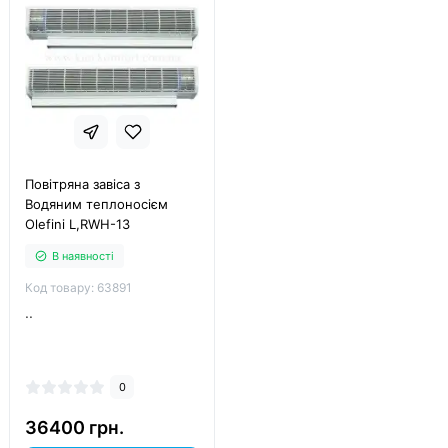
Повітряна завіса з
Водяним теплоносієм
Olefini L,RWH-13
В наявності
Код товару: 63891
..
0
36400 грн.