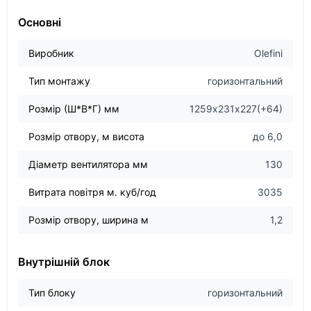
Основні
Виробник
Olefini
Тип монтажу
горизонтальний
Розмір (Ш*В*Г) мм
1259х231х227(+64)
Розмір отвору, м висота
до 6,0
Діаметр вентилятора мм
130
Витрата повітря м. куб/год
3035
Розмір отвору, ширина м
1,2
Внутрішній блок
Тип блоку
горизонтальний