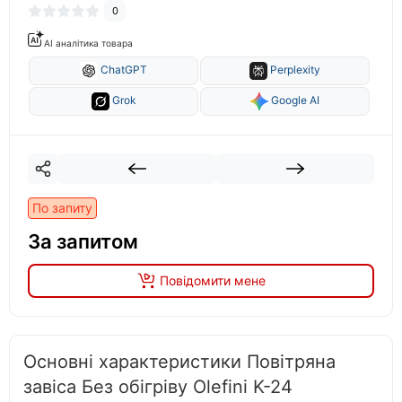
0
AI аналітика товара
ChatGPT
Perplexity
Grok
Google AI
По запиту
За запитом
Повідомити мене
Основні характеристики Повітряна
завіса Без обігріву Olefini K-24