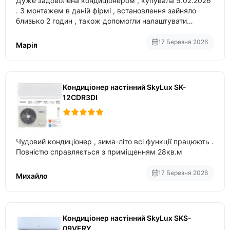
Дуже задоволена кондиціонером , купувала 5.02.2026
. З монтажем в даній фірмі , встановлення зайняло
близько 2 годин , також допомогли налаштувати
вбудований в нього вайфай .
17 Березня 2026
Марія
Кондиціонер настінний SkyLux SK-
12CDR3DI
Чудовий кондиціонер , зима-літо всі функції працюють .
Повністю справляється з приміщенням 28кв.м
17 Березня 2026
Михайло
Кондиціонер настінний SkyLux SKS-
09VERY