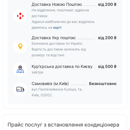
Доставка Новою Поштою
від 200 ₴
На відділення, поштомат, адресна
доставка
Адреси найближчих до вас відділень
дивитись на
карті
Доставка Укр поштою
від 200 ₴
Економна доставка по Україні.
Вартість доставки залежить від
розміру та відстані.
Кур'єрська доставка по Києву
від 500 ₴
завтра
Самовивіз (м.Київ)
Безкоштовно
вул Пантелеймона Куліша, 1а,
Київ, 02002
Прайс послуг з встановлення кондиціонера