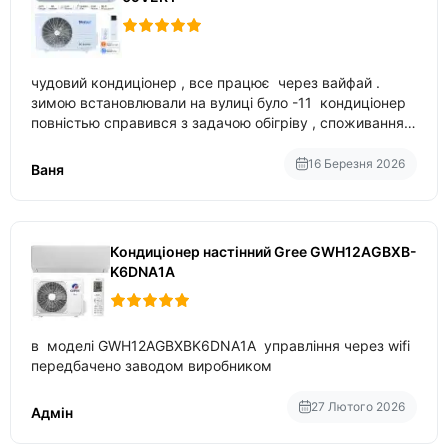
чудовий кондиціонер , все працює через вайфай .
зимою встановлювали на вулиці було -11 кондиціонер
повністью справився з задачою обігріву , споживання
приблизно 200-500 ват після нагрівання та підтримки
температури
16 Березня 2026
Ваня
Кондиціонер настінний Gree GWH12AGBXB-
K6DNA1A
в моделі GWH12AGBXBK6DNA1A управління через wifi
передбачено заводом виробником
27 Лютого 2026
Адмін