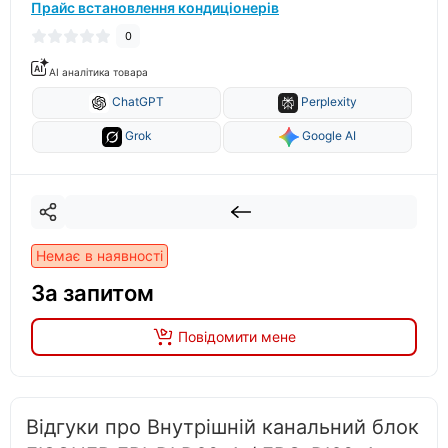
Прайс встановлення кондиціонерів
0
AI аналітика товара
ChatGPT
Perplexity
Grok
Google AI
Немає в наявності
За запитом
Повідомити мене
Відгуки про Внутрішній канальний блок