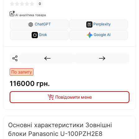
0
AI аналітика товара
ChatGPT
Perplexity
Grok
Google AI
По запиту
116000 грн.
Повідомити мене
Основні характеристики Зовнішні
блоки Panasonic U-100PZH2E8