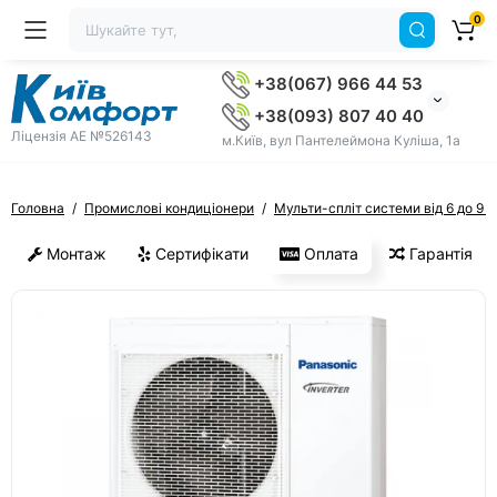
0
+38(067) 966 44 53
+38(093) 807 40 40
Ліцензія AE №526143
м.Київ, вул Пантелеймона Куліша, 1а
Головна
Промислові кондиціонери
Мульти-спліт системи від 6 до 9 в
Монтаж
Сертифікати
Оплата
Гарантія