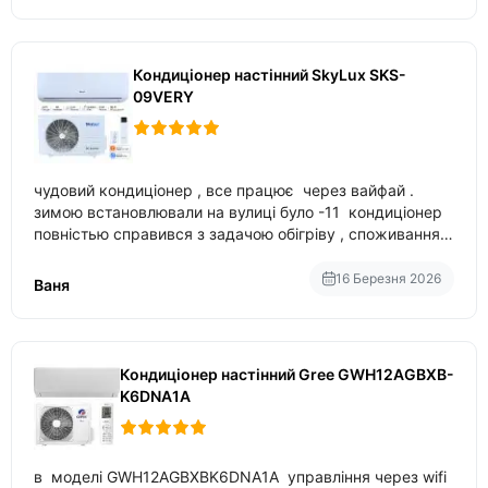
Кондиціонер настінний SkyLux SKS-
09VERY
чудовий кондиціонер , все працює через вайфай .
зимою встановлювали на вулиці було -11 кондиціонер
повністью справився з задачою обігріву , споживання
приблизно 200-500 ват після нагрівання та підтримки
температури
16 Березня 2026
Ваня
Кондиціонер настінний Gree GWH12AGBXB-
K6DNA1A
в моделі GWH12AGBXBK6DNA1A управління через wifi