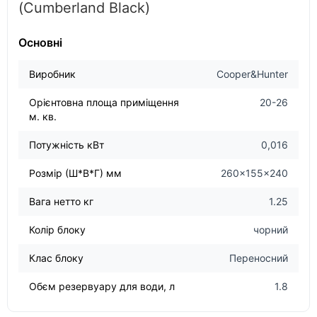
(Cumberland Black)
Основні
Виробник
Cooper&Hunter
Орієнтовна площа приміщення
20-26
м. кв.
Потужність кВт
0,016
Розмір (Ш*В*Г) мм
260x155x240
Вага нетто кг
1.25
Колір блоку
чорний
Клас блоку
Переносний
Обєм резервуару для води, л
1.8