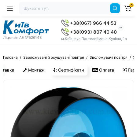
0
+38(067) 966 44 53
+38(093) 807 40 40
Ліцензія AE №526143
м.Київ, вул Пантелеймона Куліша, 1а
Головна
Зволожувачі й осушувачі повітря
Зволожувачі повітря
Зв
ставка
Монтаж
Сертифікати
Оплата
Гара
ХІТ