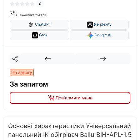
0
AI аналітика товара
ChatGPT
Perplexity
Grok
Google AI
По запиту
За запитом
Повідомити мене
Основні характеристики Універсальний
панельний ІК обігрівач Ballu BIH-APL-1.5