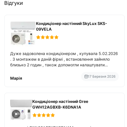
Відгуки
Кондиціонер настінний SkyLux SKS-
09VELA
Дуже задоволена кондиціонером , купувала 5.02.2026
. З монтажем в даній фірмі , встановлення зайняло
близько 2 годин , також допомогли налаштувати
вбудований в нього вайфай .
17 Березня 2026
Марія
Кондиціонер настінний Gree
GWH12AGBXB-K6DNA1A