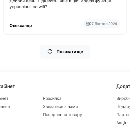
Добрий день! Підкажіть, чи є в цієї моделі функція
управління по wifi?
27 Лютого 2026
Олександр
Показати ще
абінет
Дода
інет
Розсилка
Вироб
лення
Звязатися з нами
Подару
Повернення товару
Партн
Акції