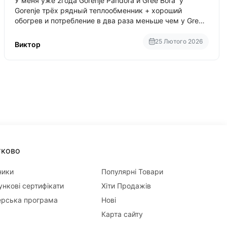
У меня уже 2года Gorenje Pandora и Gree Bora у
Gorenje трёх рядный теплообменник + хороший
обогрев и потребление в два раза меньше чем у Gree
Bora хотя у Bora больше понтов ну сравнить как
малолитражка с паркетником ре
25 Лютого 2026
Виктор
тково
ники
Популярні Товари
нкові сертифікати
Хіти Продажів
ерська програма
Нові
Карта сайту