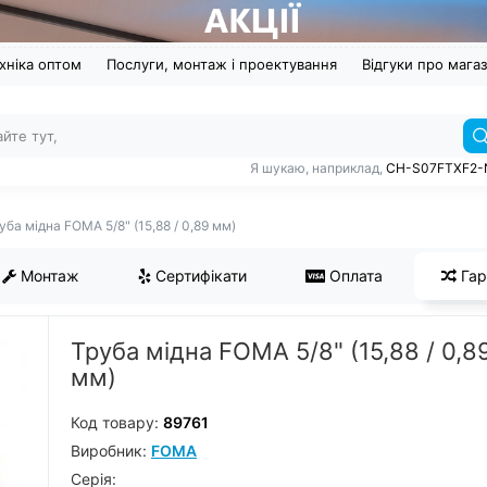
хніка оптом
Послуги, монтаж і проектування
Відгуки про мага
Я шукаю, наприклад,
CH-S07FTXF2-
уба мідна FOMA 5/8" (15,88 / 0,89 мм)
Монтаж
Сертифікати
Оплата
Гар
Труба мідна FOMA 5/8" (15,88 / 0,8
мм)
Код товару:
89761
Виробник:
FOMA
Серiя: