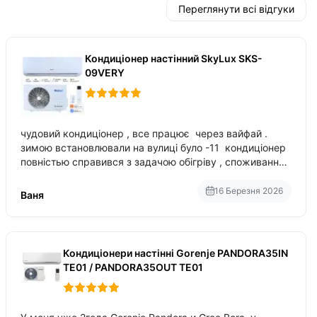
Переглянути всі відгуки
Кондиціонер настінний SkyLux SKS-
09VERY
чудовий кондиціонер , все працює через вайфай .
зимою встановлювали на вулиці було -11 кондиціонер
повністью справився з задачою обігріву , споживання
приблизно 200-500 ват після нагрівання та підтримки
температури
16 Березня 2026
Ваня
Кондиціонери настінні Gorenje PANDORA35IN
TE01 / PANDORA35OUT TE01