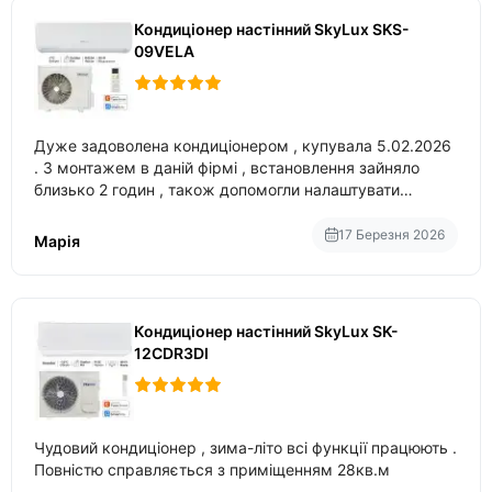
Кондиціонер настінний SkyLux SKS-
09VELA
Дуже задоволена кондиціонером , купувала 5.02.2026
. З монтажем в даній фірмі , встановлення зайняло
близько 2 годин , також допомогли налаштувати
вбудований в нього вайфай .
17 Березня 2026
Марія
Кондиціонер настінний SkyLux SK-
12CDR3DI
Чудовий кондиціонер , зима-літо всі функції працюють .
Повністю справляється з приміщенням 28кв.м