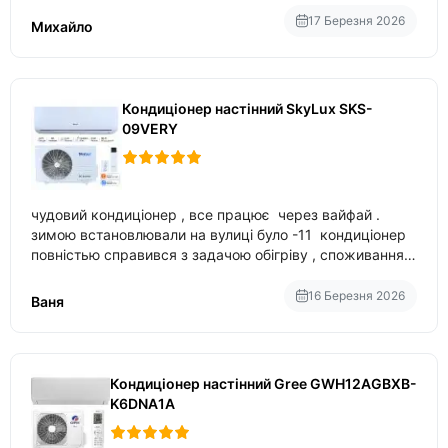
17 Березня 2026
Михайло
Кондиціонер настінний SkyLux SKS-
09VERY
чудовий кондиціонер , все працює через вайфай .
зимою встановлювали на вулиці було -11 кондиціонер
повністью справився з задачою обігріву , споживання
приблизно 200-500 ват після нагрівання та підтримки
температури
16 Березня 2026
Ваня
Кондиціонер настінний Gree GWH12AGBXB-
K6DNA1A