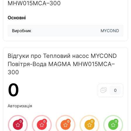
MHW015MCA–300
Основні
Виробник
MYCOND
Відгуки про Тепловий насос MYCOND
Повітря-Вода MAGMA MHW015MCA–
300
0
0
Авторизація
0
0
0
0
0