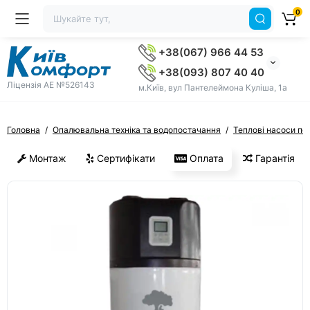
0
+38(067) 966 44 53
+38(093) 807 40 40
Ліцензія AE №526143
м.Київ, вул Пантелеймона Куліша, 1а
Головна
Опалювальна техніка та водопостачання
Теплові насоси по
Монтаж
Сертифікати
Оплата
Гарантія