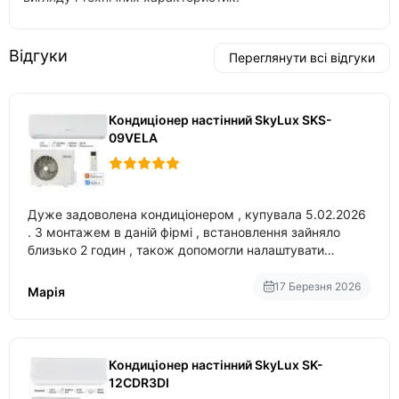
Відгуки
Переглянути всі відгуки
Кондиціонер настінний SkyLux SKS-
09VELA
Дуже задоволена кондиціонером , купувала 5.02.2026
. З монтажем в даній фірмі , встановлення зайняло
близько 2 годин , також допомогли налаштувати
вбудований в нього вайфай .
17 Березня 2026
Марія
Кондиціонер настінний SkyLux SK-
12CDR3DI