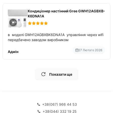
Кондиціонер настінний Gree GWH12AGBXB-
K6DNA1A
в моделі GWH12AGBXBK6DNA1A управління через wifi
передбачено заводом виробником
27 Лютого 2026
Адмін
Показати ще
+38(067) 966 44 53
+38(044) 332 19 25