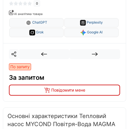
0
AI аналітика товара
ChatGPT
Perplexity
Grok
Google AI
По запиту
За запитом
Повідомити мене
Основні характеристики Тепловий
насос MYCOND Повітря-Вода MAGMA