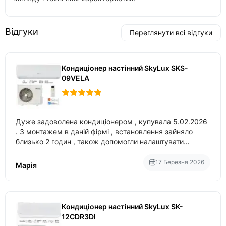
Відгуки
Переглянути всі відгуки
Кондиціонер настінний SkyLux SKS-
09VELA
Дуже задоволена кондиціонером , купувала 5.02.2026
. З монтажем в даній фірмі , встановлення зайняло
близько 2 годин , також допомогли налаштувати
вбудований в нього вайфай .
17 Березня 2026
Марія
Кондиціонер настінний SkyLux SK-
12CDR3DI