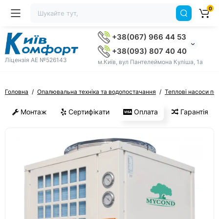
0
+38(067) 966 44 53
+38(093) 807 40 40
Ліцензія AE №526143
м.Київ, вул Пантелеймона Куліша, 1а
Головна
Опалювальна техніка та водопостачання
Теплові насоси по
Монтаж
Сертифікати
Оплата
Гарантія