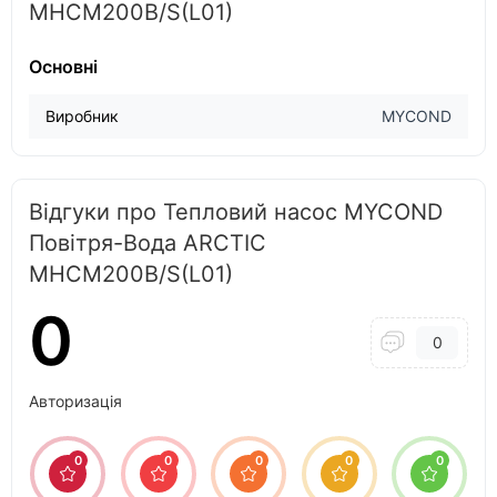
MHCM200B/S(L01)
Основні
Виробник
MYCOND
Відгуки про Тепловий насос MYCOND
Повітря-Вода ARCTIC
MHCM200B/S(L01)
0
0
Авторизація
0
0
0
0
0