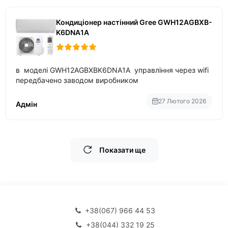
Кондиціонер настінний Gree GWH12AGBXB-
K6DNA1A
в моделі GWH12AGBXBK6DNA1A управління через wifi
передбачено заводом виробником
27 Лютого 2026
Адмін
Показати ще
+38(067) 966 44 53
+38(044) 332 19 25