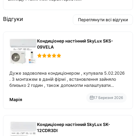
Відгуки
Переглянути всі відгуки
Кондиціонер настінний SkyLux SKS-
09VELA
Дуже задоволена кондиціонером , купувала 5.02.2026
. З монтажем в даній фірмі , встановлення зайняло
близько 2 годин , також допомогли налаштувати
вбудований в нього вайфай .
17 Березня 2026
Марія
Кондиціонер настінний SkyLux SK-
12CDR3DI