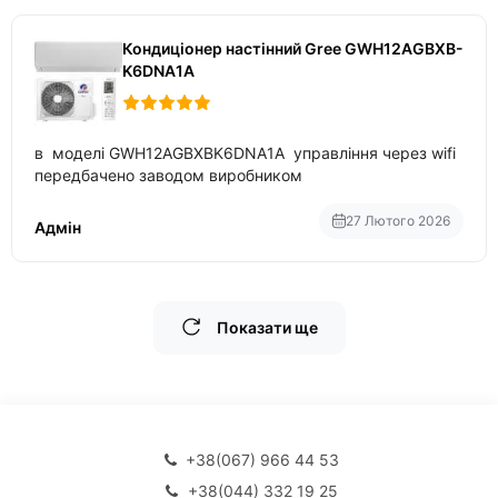
Кондиціонер настінний Gree GWH12AGBXB-
K6DNA1A
в моделі GWH12AGBXBK6DNA1A управління через wifi
передбачено заводом виробником
27 Лютого 2026
Адмін
Показати ще
+38(067) 966 44 53
+38(044) 332 19 25