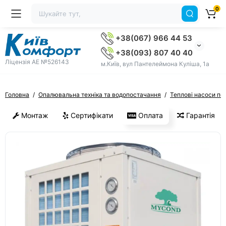
0
+38(067) 966 44 53
+38(093) 807 40 40
Ліцензія AE №526143
м.Київ, вул Пантелеймона Куліша, 1а
Головна
Опалювальна техніка та водопостачання
Теплові насоси по
Монтаж
Сертифікати
Оплата
Гарантія