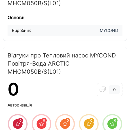
MHCM050B/S(L01)
Основні
Виробник
MYCOND
Відгуки про Тепловий насос MYCOND
Повітря-Вода ARCTIC
MHCM050B/S(L01)
0
0
Авторизація
0
0
0
0
0