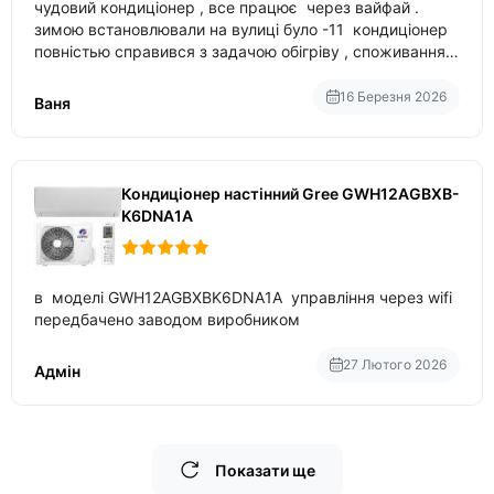
чудовий кондиціонер , все працює через вайфай .
зимою встановлювали на вулиці було -11 кондиціонер
повністью справився з задачою обігріву , споживання
приблизно 200-500 ват після нагрівання та підтримки
температури
16 Березня 2026
Ваня
Кондиціонер настінний Gree GWH12AGBXB-
K6DNA1A
в моделі GWH12AGBXBK6DNA1A управління через wifi
передбачено заводом виробником
27 Лютого 2026
Адмін
Показати ще