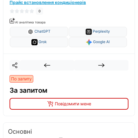
Прайс встановлення кондиціонерів
0
AI аналітика товара
ChatGPT
Perplexity
Grok
Google AI
По запиту
За запитом
Повідомити мене
Основні