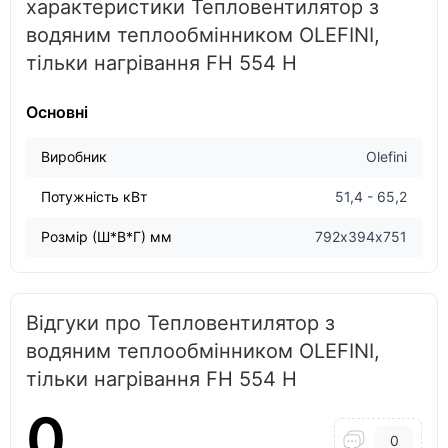
характеристики Тепловентилятор з
водяним теплообмінником OLEFINI,
тільки нагрівання FH 554 H
Основні
Виробник
Olefini
Потужність кВт
51,4 - 65,2
Розмір (Ш*В*Г) мм
792х394х751
Відгуки про Тепловентилятор з
водяним теплообмінником OLEFINI,
тільки нагрівання FH 554 H
0
0