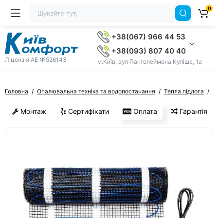
0
+38(067) 966 44 53
+38(093) 807 40 40
Ліцензія AE №526143
м.Київ, вул Пантелеймона Куліша, 1а
Головна
Опалювальна техніка та водопостачання
Тепла підлога
Т
Монтаж
Сертифікати
Оплата
Гарантія