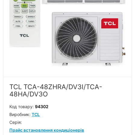
TCL TCA-48ZHRA/DV3I/TCA-
48HA/DV3O
Код товару:
94302
Виробник:
TCL
Серiя:
Прайс встановлення кондиціонерів