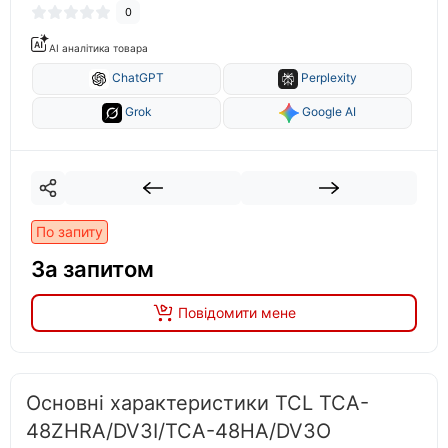
0
AI аналітика товара
ChatGPT
Perplexity
Grok
Google AI
По запиту
За запитом
Повідомити мене
Основні характеристики TCL TCA-
48ZHRA/DV3I/TCA-48HA/DV3O