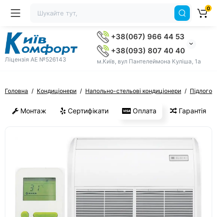
0
+38(067) 966 44 53
+38(093) 807 40 40
Ліцензія AE №526143
м.Київ, вул Пантелеймона Куліша, 1а
Головна
Кондиціонери
Напольно-стельові кондиціонери
Підлогов
Монтаж
Сертифікати
Оплата
Гарантія