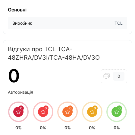
Основні
Виробник
TCL
Відгуки про TCL TCA-
48ZHRA/DV3I/TCA-48HA/DV3O
0
0
Авторизація
0
0
0
0
0
0%
0%
0%
0%
0%